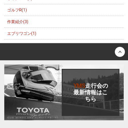
ゴルフR(1)
作業紹介(3)
エブリワゴン(1)
Back to top
YMS
走行会
の
最新情報はこ
ちら