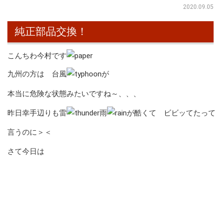
2020.09.05
純正部品交換！
こんちわ今村です
九州の方は 台風
が
本当に危険な状態みたいですね～、、、
昨日幸手辺りも雷
雨
が酷くて ビビッてたって
言うのに＞＜
さて今日は