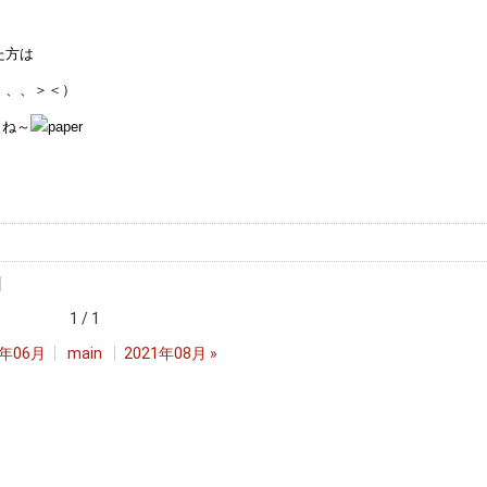
た方は
、、、＞＜）
らね～
1 / 1
1年06月
main
2021年08月
»