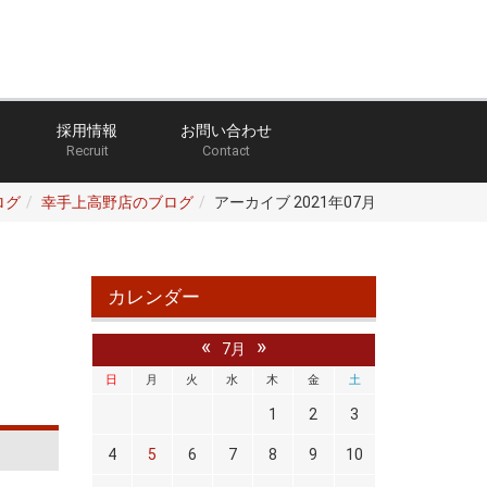
採用情報
お問い合わせ
Recruit
Contact
ログ
幸手上高野店のブログ
アーカイブ 2021年07月
カレンダー
«
»
7月
日
月
火
水
木
金
土
1
2
3
4
5
6
7
8
9
10