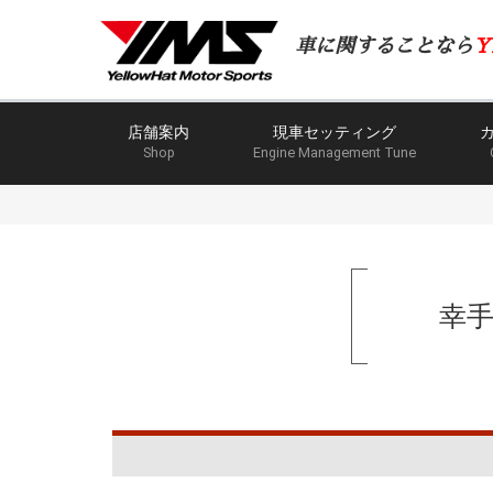
車に関することなら
Y
店舗案内
現車セッティング
Shop
Engine Management Tune
幸