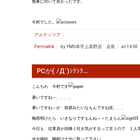
無事に付いて良かったです。
今村でした。
アルテッツア
Permalink
by YMS幸手上高野店 店長
at 14:30
PCが( ﾉД`)ｼｸｼｸ...
こんちわ 今村です
暑いですね～、、、、
暑いですね～が 挨拶みたいなもんですね笑、、、
梅雨明けたら いきなりですもんね＞＜たまらん
今日も 従業員が頭痛く吐き気がするって言うので １人
水分補給 睡眠は十分に取って下さい。