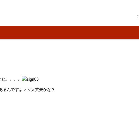
2
すね、、、、
あるんですよ＞＜大丈夫かな？