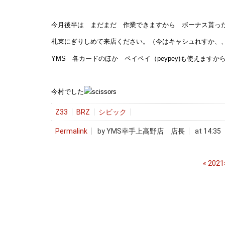
今月後半は まだまだ 作業できますから ボーナス貰っ
札束にぎりしめて来店ください。（今はキャシュれすか、
YMS 各カードのほか ペイペイ（peypey)も使えますか
今村でした
Z33
BRZ
シビック
Permalink
by YMS幸手上高野店 店長
at 14:35
«
202