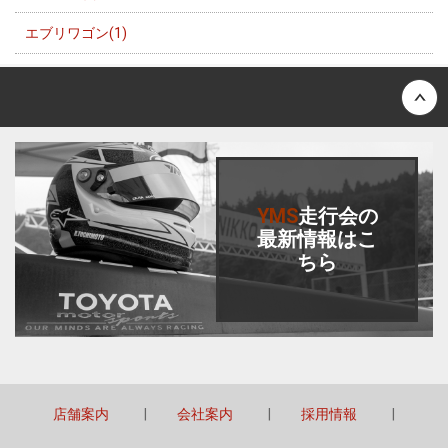
エブリワゴン(1)
Back to top
YMS
走行会
の
最新情報はこ
ちら
店舗案内
会社案内
採用情報