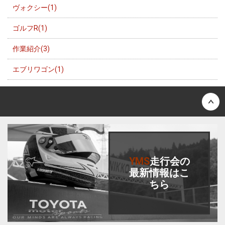
ヴォクシー(1)
ゴルフR(1)
作業紹介(3)
エブリワゴン(1)
Back to top
YMS
走行会
の
最新情報はこ
ちら