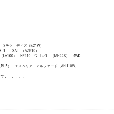
ン Sテク ディズ（B21W）
-R SAI （AZK10）
LA100） NF210 ワゴンR （MH22S） 4WD
5） エスペリア アルファード（ANH10W）
です、、、、、、