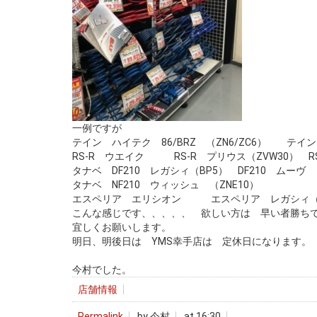
一例ですが
テイン ハイテク 86/BRZ （ZN6/ZC6） テイ
RS-R ウエイク RS-R プリウス（ZVW30） RS
タナベ DF210 レガシィ（BP5） DF210 ムーヴ （
タナベ NF210 ウィッシュ （ZNE10）
エスペリア エリシオン エスペリア レガシィ（BH
こんな感じです、、、、、 欲しい方は 早い者勝ち
宜しくお願いします。
明日、明後日は YMS幸手店は 定休日になります。
今村でした。
店舗情報
Permalink
by 今村
at 16:30