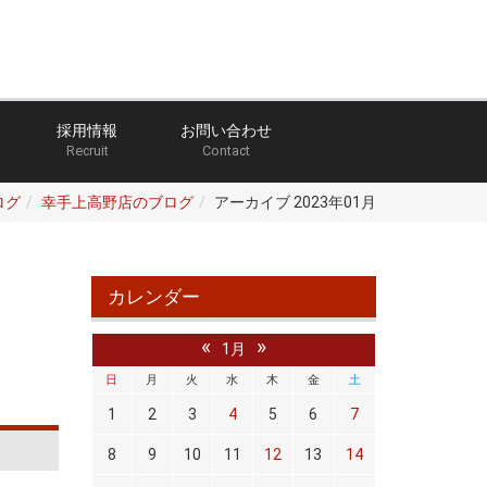
採用情報
お問い合わせ
Recruit
Contact
ログ
幸手上高野店のブログ
アーカイブ 2023年01月
カレンダー
«
»
1月
日
月
火
水
木
金
土
1
2
3
4
5
6
7
8
9
10
11
12
13
14