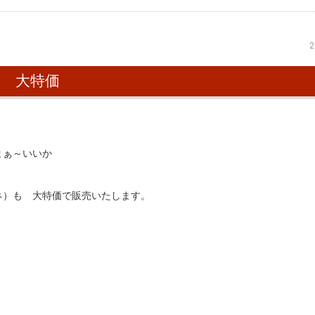
2
ス 大特価
まぁ～いいか
ネ）も 大特価で販売いたします。