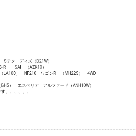
ン Sテク ディズ（B21W）
-R SAI （AZK10）
LA100） NF210 ワゴンR （MH22S） 4WD
5） エスペリア アルファード（ANH10W）
です、、、、、、