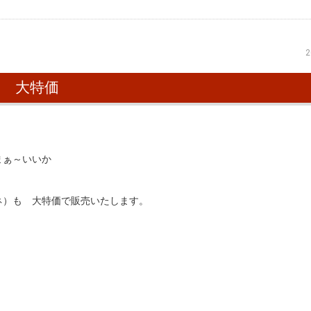
2
ス 大特価
まぁ～いいか
ネ）も 大特価で販売いたします。