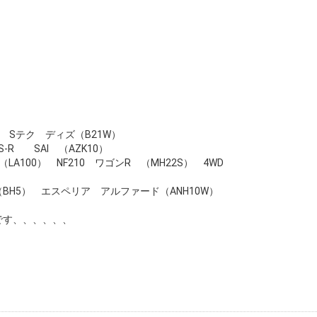
ン Sテク ディズ（B21W）
-R SAI （AZK10）
LA100） NF210 ワゴンR （MH22S） 4WD
5） エスペリア アルファード（ANH10W）
です、、、、、、