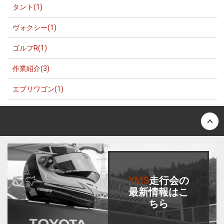
タント(1)
ヴォクシー(1)
ゴルフR(1)
作業紹介(3)
エブリワゴン(1)
Back to top
YMS
走行会
の
最新情報はこ
ちら