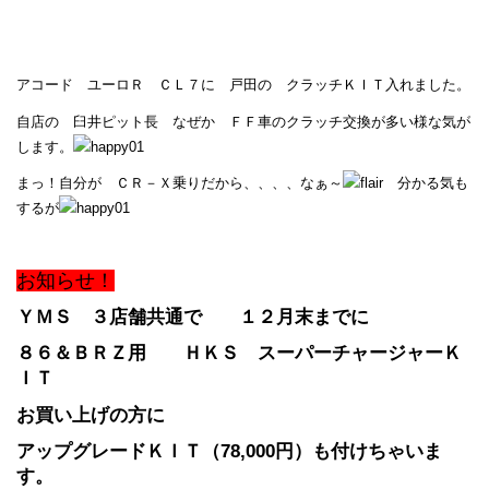
アコード ユーロＲ ＣＬ７に 戸田の クラッチＫＩＴ入れました。
自店の 臼井ピット長 なぜか ＦＦ車のクラッチ交換が多い様な気が
します。
まっ！自分が ＣＲ－Ｘ乗りだから、、、、なぁ～
分かる気も
するが
お知らせ！
ＹＭＳ ３店舗共通で １２月末までに
８６＆ＢＲＺ用 ＨＫＳ スーパーチャージャーＫ
ＩＴ
お買い上げの方に
アップグレードＫＩＴ（78,000円）も付けちゃいま
す。