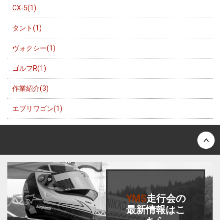
CX-5(1)
タント(1)
ヴォクシー(1)
ゴルフR(1)
作業紹介(3)
エブリワゴン(1)
Back to top
YMS
走行会
の
最新情報はこ