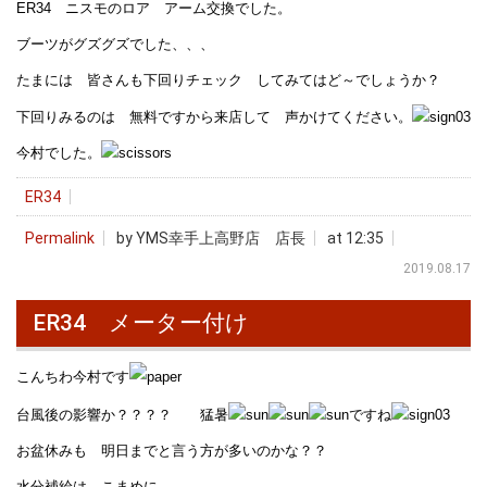
ER34 ニスモのロア アーム交換でした。
ブーツがグズグズでした、、、
たまには 皆さんも下回りチェック してみてはど～でしょうか？
下回りみるのは 無料ですから来店して 声かけてください。
今村でした。
ER34
Permalink
by YMS幸手上高野店 店長
at 12:35
2019.08.17
ER34 メーター付け
こんちわ今村です
台風後の影響か？？？？ 猛暑
ですね
お盆休みも 明日までと言う方が多いのかな？？
水分補給は こまめに、、、