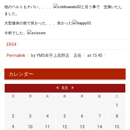
他のベルトもヤバい、、、、
と言う事で 交換いたし
ました。
大型連休の前で良かった、、、良かった
今村でした。
ER34
Permalink
by YMS幸手上高野店 店長
at 15:45
カレンダー
«
»
8月
日
月
火
水
木
金
土
1
2
3
4
5
6
7
8
9
10
11
12
13
14
15