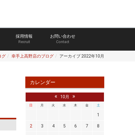
採用情報
お問い合わせ
Recruit
Contact
ログ
幸手上高野店のブログ
アーカイブ 2022年10月
カレンダー
«
»
10月
日
月
火
水
木
金
土
1
2
3
4
5
6
7
8