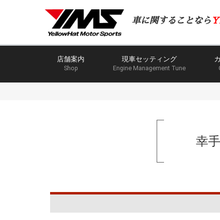
車に関することなら
Y
店舗案内
現車セッティング
Shop
Engine Management Tune
幸