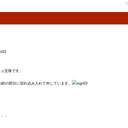
2
シュ交換です。
の鉄の部分に切れ込み入れて外しています。
、、、