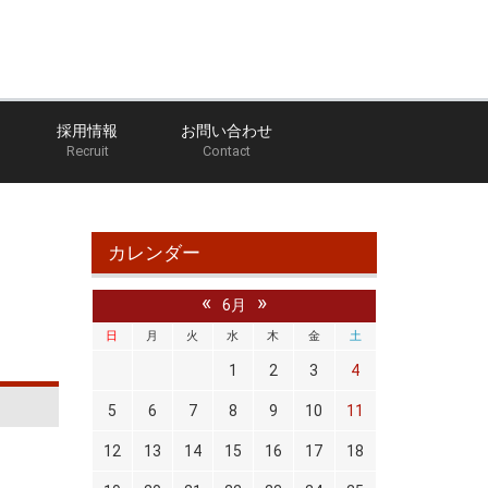
採用情報
お問い合わせ
Recruit
Contact
ログ
幸手上高野店のブログ
アーカイブ 2022年06月
カレンダー
«
»
6月
日
月
火
水
木
金
土
1
2
3
4
5
6
7
8
9
10
11
12
13
14
15
16
17
18