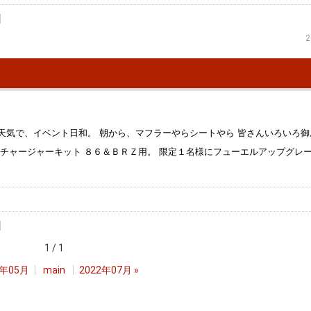
2
天気で、イベント日和。 朝から、マフラーやらシートやら 皆さんいろいろ御
ーチャージャーキット ８６＆ＢＲＺ用。 限定１名様にフューエルアップグレ
1 / 1
2年05月
main
2022年07月
»