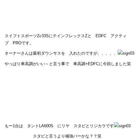
スイフトスポーツZc33SにテインフレックスZと EDFC アクティ
ブ PROです。
オーナーさんは最初ダウンサスを 入れたのですが、、、、、
やっぱり車高調がいい～と言う事で 車高調+EDFCに今回しました笑
もー1台は タントLA600S にリヤ スタビとリジカラです
スタビと言うより補強バーかな？？笑