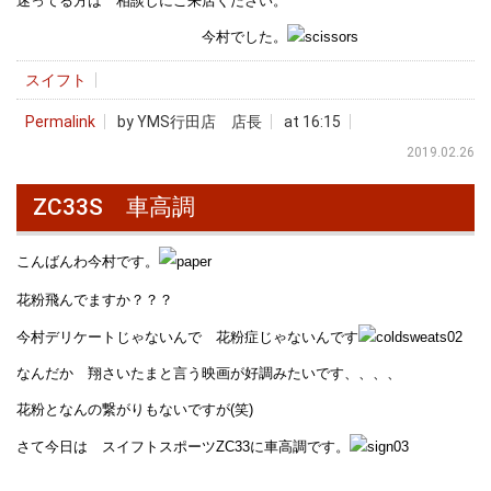
迷ってる方は 相談しにご来店ください。
今村でした。
スイフト
Permalink
by YMS行田店 店長
at 16:15
2019.02.26
ZC33S 車高調
こんばんわ今村です。
花粉飛んでますか？？？
今村デリケートじゃないんで 花粉症じゃないんです
なんだか 翔さいたまと言う映画が好調みたいです、、、、
花粉となんの繋がりもないですが(笑)
さて今日は スイフトスポーツZC33に車高調です。