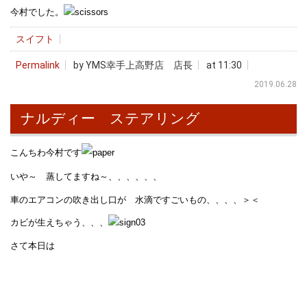
今村でした。
スイフト
Permalink
by YMS幸手上高野店 店長
at 11:30
2019.06.28
ナルディー ステアリング
こんちわ今村です
いや～ 蒸してますね～、、、、、、
車のエアコンの吹き出し口が 水滴ですごいもの、、、、＞＜
カビが生えちゃう、、、
さて本日は