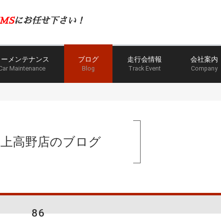
MS
にお任せ下さい！
カーメンテナンス
ブログ
走行会情報
会社案内
Car Maintenance
Blog
Track Event
Company
手上高野店のブログ
86