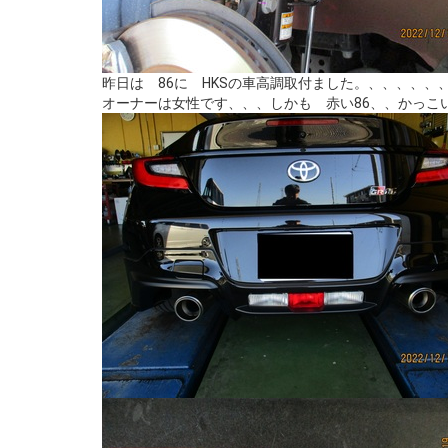
昨日は 86に HKSの車高調取付ました。、、、、、
オーナーは女性です、、、しかも 赤い86、、かっこ