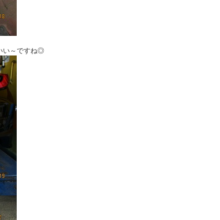
、
いい～ですね◎