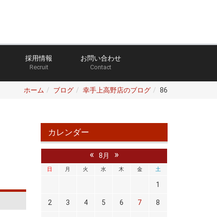
採用情報
お問い合わせ
Recruit
Contact
ホーム
ブログ
幸手上高野店のブログ
86
カレンダー
«
»
8月
日
月
火
水
木
金
土
1
2
3
4
5
6
7
8