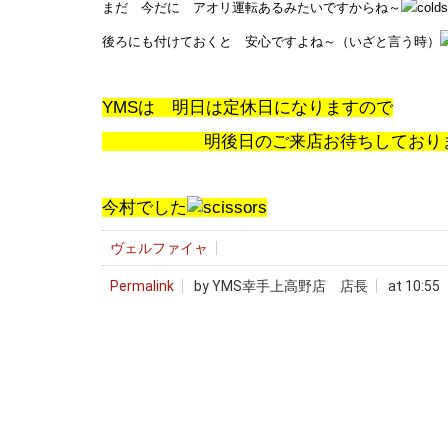
まだ 今だに アオリ運転あるみたいですからね～
後ろにも付けておくと 安心ですよね～（いざと言う時）
YMSは 明日は定休日になりますので
明後日のご来店お待ちしておりま
今村でした
ヴェルファイャ
Permalink
by YMS幸手上高野店 店長
at 10:55