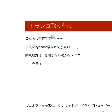
ドラレコ取り付け
こんちわ今村です
台風
騒がれてますね～、、、、、
関東地方は 影響少ないのかな？？？
さて今日は
ヴェルファイャ30に ケンウッドの ドライブレコーダー