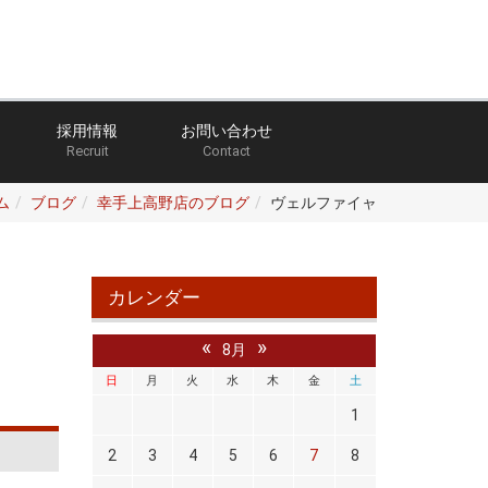
採用情報
お問い合わせ
Recruit
Contact
ム
ブログ
幸手上高野店のブログ
ヴェルファイャ
カレンダー
«
»
8月
日
月
火
水
木
金
土
1
2
3
4
5
6
7
8