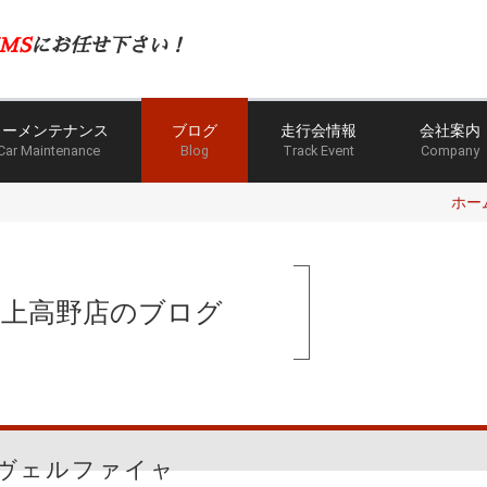
MS
にお任せ下さい！
カーメンテナンス
ブログ
走行会情報
会社案内
Car Maintenance
Blog
Track Event
Company
ホー
手上高野店のブログ
ヴェルファイャ