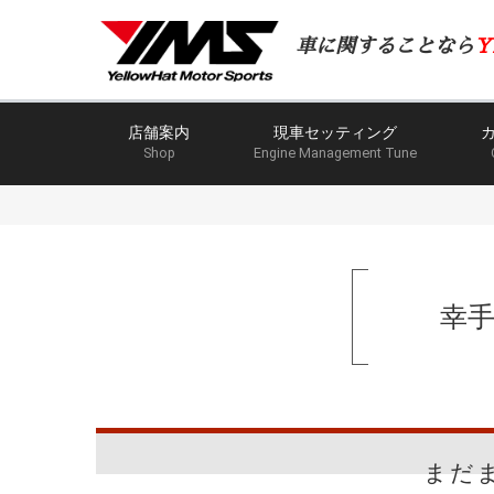
車に関することなら
Y
店舗案内
現車セッティング
Shop
Engine Management Tune
幸
まだ