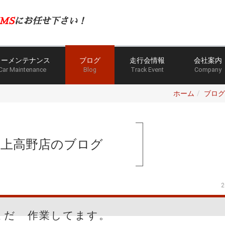
MS
にお任せ下さい！
カーメンテナンス
ブログ
走行会情報
会社案内
Car Maintenance
Blog
Track Event
Company
ホーム
ブログ
手上高野店のブログ
2
まだ 作業してます。