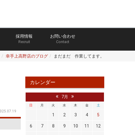
採用情報
お問い合わせ
Recruit
Contact
幸手上高野店のブログ
まだまだ 作業してます。
カレンダー
«
»
7月
日
月
火
水
木
金
土
025.07.19
1
2
3
4
5
6
7
8
9
10
11
12