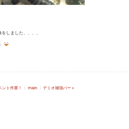
換をしました、、、、
、
ベント作業！
main
デミオ補強バー
»