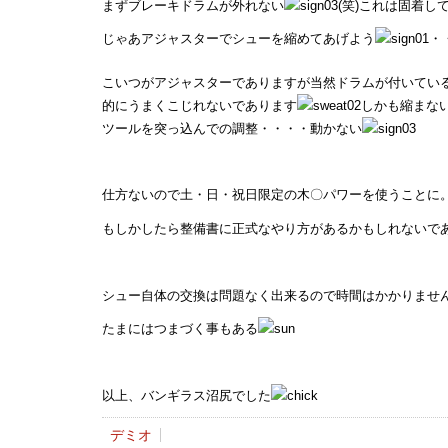
まずブレーキドラムが外れない
(笑)これは固着
じゃあアジャスターでシューを縮めてあげよう
・
こいつがアジャスターでありますが当然ドラムが付いてい
的にうまくこじれないであります
しかも縮まな
ツールを突っ込んでの調整・・・・動かない
仕方ないので土・日・祝日限定の木〇パワーを使うことに
もしかしたら整備書に正式なやり方があるかもしれないで
シュー自体の交換は問題なく出来るので時間はかかりませ
たまにはつまづく事もある
以上、バンギラス沼尻でした
デミオ