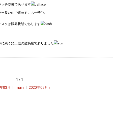
ラッチ交換であります
パー長いので緩めるにも一苦労。
ィスクは限界状態であります
ボに続く第二位の難易度でありました
1 / 1
0年03月
main
2020年05月
»