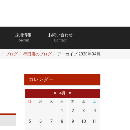
採用情報
お問い合わせ
Recruit
Contact
ブログ
行田店のブログ
アーカイブ 2020年04月
カレンダー
«
»
4月
日
月
火
水
木
金
土
1
2
3
4
5
6
7
8
9
10
11