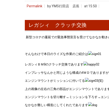
Permalink
by YMS行田店 店長
at 15:50
レガシィ クラッチ交換
新型コロナの蔓延での緊急事態宣言を受けてなかなか動き
そんなわけで本日のライズな作業のご紹介は
レガシィＢＭ9のクラッチ交換であります
インプレッサなんかと同じような構成の4ＷＤであります
エンジンマウントがミッションに付いてる
(笑)
上の画像の左右の三角の部品がエンジンマウントでありま
エンジンマウントを切り離す→ミッションを下ろす→エン
なかなか難しい構造にしてくれたであります