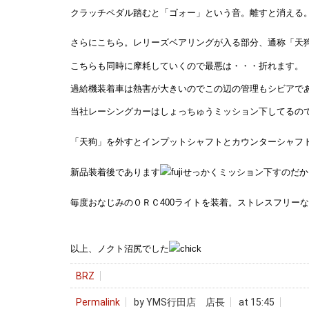
クラッチペダル踏むと「ゴォー」という音。離すと消える
さらにこちら。レリーズベアリングが入る部分、通称「天
こちらも同時に摩耗していくので最悪は・・・折れます。
過給機装着車は熱害が大きいのでこの辺の管理もシビアで
当社レーシングカーはしょっちゅうミッション下してるの
「天狗」を外すとインプットシャフトとカウンターシャフ
新品装着後であります
せっかくミッション下すのだか
毎度おなじみのＯＲＣ400ライトを装着。ストレスフリー
以上、ノクト沼尻でした
BRZ
Permalink
by YMS行田店 店長
at 15:45