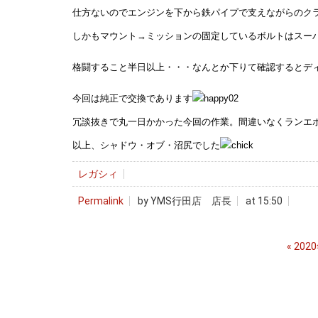
仕方ないのでエンジンを下から鉄パイプで支えながらのク
しかもマウント→ミッションの固定しているボルトはスー
格闘すること半日以上・・・なんとか下りて確認するとデ
今回は純正で交換であります
冗談抜きで丸一日かかった今回の作業。間違いなくランエ
以上、シャドウ・オブ・沼尻でした
レガシィ
Permalink
by YMS行田店 店長
at 15:50
«
202