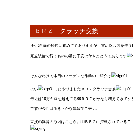
ＢＲＺ クラッチ交換
外出自粛の経験は初めてでありますが、買い物も気を使う
完全装備で行くものの常に不安は付きまとうであります
そんなわけで本日のアーデンな作業のご紹介は
はい
またやりましたＢＲＺクラッチ交換
最近は10万キロを超えてる86ＢＲＺがかなり増えてきて
ですが今回はあきらかな異音でご来店。
直接の異音の原因はこちら。86ＢＲＺに搭載されているＴ