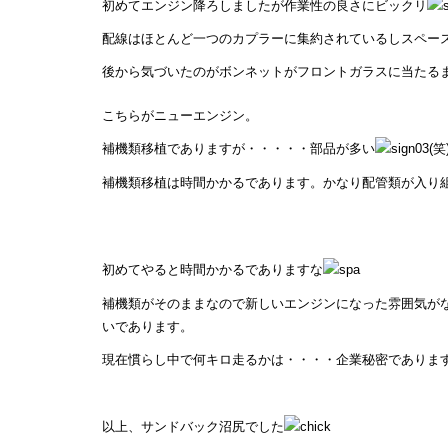
初めてエンジン降ろしましたが作業性の良さにビックリ
配線はほとんど一つのカプラーに集約されているしスペー
後から気づいたのがボンネットがフロントガラスに当たる
こちらがニューエンジン。
補機類移植でありますが・・・・・部品が多い
(笑
補機類移植は時間かかるであります。かなり配管類が入り
初めてやると時間かかるでありますな
補機類がそのままなので新しいエンジンになった雰囲気が
いであります。
現在慣らし中で何キロ走るかは・・・・企業秘密でありま
以上、サンドバック沼尻でした