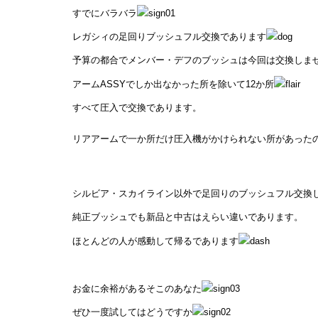
すでにバラバラ
レガシィの足回りブッシュフル交換であります
予算の都合でメンバー・デフのブッシュは今回は交換しま
アームASSYでしか出なかった所を除いて12か所
すべて圧入で交換であります。
リアアームで一か所だけ圧入機がかけられない所があった
シルビア・スカイライン以外で足回りのブッシュフル交換
純正ブッシュでも新品と中古はえらい違いであります。
ほとんどの人が感動して帰るであります
お金に余裕があるそこのあなた
ぜひ一度試してはどうですか