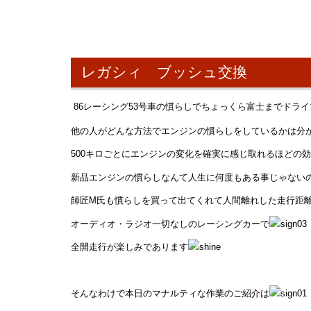
レガシィ ブッシュ交換
86レーシング53号車の慣らしでちょっくら富士までドライ
他の人がどんな方法でエンジンの慣らしをしているかは分
500キロごとにエンジンの変化を確実に感じ取れるほどの
新品エンジンの慣らしなんて人生に何度もある事じゃない
師匠M氏も慣らしを買って出てくれて人間離れした走行距
オーディオ・ラジオ一切なしのレーシングカーで
全開走行が楽しみであります
そんなわけで本日のマナルティな作業のご紹介は