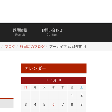
採用情報
お問い合わせ
Recruit
Contact
ブログ
行田店のブログ
アーカイブ 2021年01月
カレンダー
«
»
1月
日
月
火
水
木
金
土
1
2
3
4
5
6
7
8
9