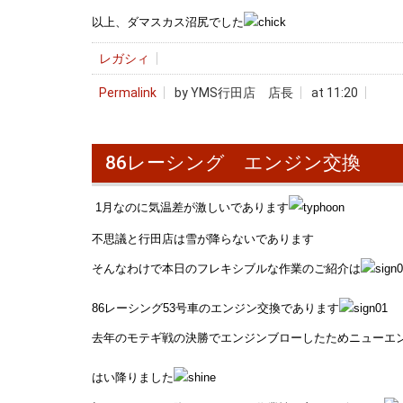
以上、ダマスカス沼尻でした
レガシィ
Permalink
by YMS行田店 店長
at 11:20
86レーシング エンジン交換
1月なのに気温差が激しいであります
不思議と行田店は雪が降らないであります
そんなわけで本日のフレキシブルな作業のご紹介は
86レーシング53号車のエンジン交換であります
去年のモテギ戦の決勝でエンジンブローしたためニューエ
はい降りました