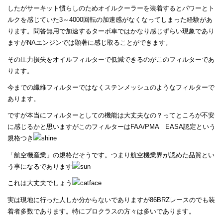
したがサーキット慣らしのためオイルクーラーを装着するとパワーとト
ルクを感じていた3～4000回転の加速感がなくなってしまった経験があ
ります。問答無用で加速するターボ車ではかなり感じずらい現象であり
ますがNAエンジンでは顕著に感じ取ることができます。
その圧力損失をオイルフィルターで低減できるのがこのフィルターであ
ります。
今までの繊維フィルターではなくステンメッシュのようなフィルターで
あります。
ですが本当にフィルターとしての機能は大丈夫なの？ってところが不安
に感じるかと思いますがこのフィルターはFAA/PMA EASA認定という
規格つき
「航空機産業」の規格だそうです。つまり航空機業界が認めた品質とい
う事になるであります
これは大丈夫でしょう
実は現地に行った人しか分からないでありますが86BRZレースのでも装
着者多数であります。特にプロクラスの方々は多いであります。