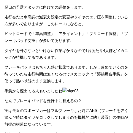
翌日の予選アタックに向けての調整をします。
走行会だと車高調の減衰力設定の変更やタイヤのエア圧を調整している
方が多いでありますが、このレースになると、
ピットロードで「車高調整」「アライメント」「プリロード調整」「ブ
レーキパッド交換」が多いであります。
タイヤを外さないといけない作業ばかりなので1台あたり4人ほどメカニ
ックが待機してるであります。
ブレーキパッドはもちろん熱い状態であります。しかし冷めていくのを
待っていたら走行時間は無くなるのでメカニックは「溶接用皮手袋」を
使って熱い状態のまま交換します。
手袋から煙出てる人もいましたね
なんでブレーキパッドを走行中に替えるの？
実は最近のスポーツカーはフルブレーキした時にABS（ブレーキを強く
踏んだ時にタイヤがロックしてしまうのを機械的に防ぐ装置）の作動が
前提の構造になっています。