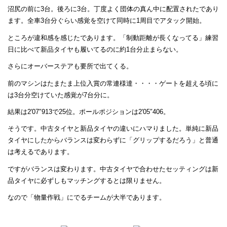
沼尻の前に3台。後ろに3台。丁度よく団体の真ん中に配置されたであり
ます。全車3台分ぐらい感覚を空けて同時に1周目でアタック開始。
ところが違和感を感じたであります。「制動距離が長くなってる」練習
日に比べて新品タイヤも履いてるのに約1台分止まらない。
さらにオーバーステアも要所で出てくる。
前のマシンはたまたま上位入賞の常連様達・・・・ゲートを超える頃に
は3台分空けていた感覚が7台分に。
結果は2′07″913で25位。ポールポジションは2′05″406。
そうです。中古タイヤと新品タイヤの違いにハマりました。単純に新品
タイヤにしたからバランスは変わらずに「グリップするだろう」と普通
は考えるであります。
ですがバランスは変わります。中古タイヤで合わせたセッティングは新
品タイヤに必ずしもマッチングするとは限りません。
なので「物量作戦」にでるチームが大半であります。