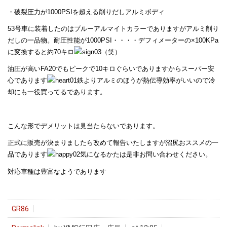
・破裂圧力が1000PSIを超える削りだしアルミボディ
53号車に装着したのはブルーアルマイトカラーでありますがアルミ削り
だしの一品物。耐圧性能が1000PSI・・・・デフィメーターの×100KPa
に変換すると約70キロ
（笑）
油圧が高いFA20でもピークで10キロぐらいでありますからスーパー安
心であります
鉄よりアルミのほうが熱伝導効率がいいので冷
却にも一役買ってるであります。
こんな形でデメリットは見当たらないであります。
正式に販売が決まりましたら改めて報告いたしますが沼尻おススメの一
品であります
気になるかたは是非お問い合わせください。
対応車種は豊富なようであります
GR86