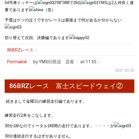
54号車トッチーは
2′08″088で26位
YMSは2人仲良く連
番であります
（笑）
予選はケツのほうですがレースは最後まで何があるか分からない
切り替えて次回、決勝編であります
86BRZレース
Permalink
by YMS行田店 店長
at 11:55
2021.05.25
86BRZレース 富士スピードウェイ②
続きまして金曜日の練習走行編であります。
練習走行2本をこなします。
30分1枠なのでトータル1時間の走行であります。・・・・が
30分連続走行するはずがありません。