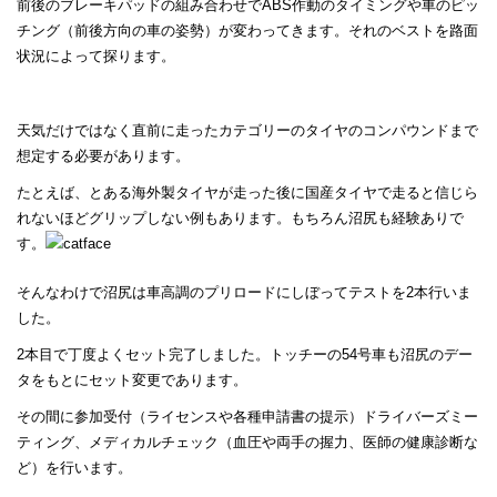
前後のブレーキパッドの組み合わせでABS作動のタイミングや車のピッ
チング（前後方向の車の姿勢）が変わってきます。それのベストを路面
状況によって探ります。
天気だけではなく直前に走ったカテゴリーのタイヤのコンパウンドまで
想定する必要があります。
たとえば、とある海外製タイヤが走った後に国産タイヤで走ると信じら
れないほどグリップしない例もあります。もちろん沼尻も経験ありで
す。
そんなわけで沼尻は車高調のプリロードにしぼってテストを2本行いま
した。
2本目で丁度よくセット完了しました。トッチーの54号車も沼尻のデー
タをもとにセット変更であります。
その間に参加受付（ライセンスや各種申請書の提示）ドライバーズミー
ティング、メディカルチェック（血圧や両手の握力、医師の健康診断な
ど）を行います。