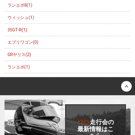
ランエボ8(1)
ウィッシュ(1)
35GT-R(1)
エブリワゴン(0)
GRヤリス(2)
ランエボ(1)
Back to top
YMS
走行会
の
最新情報はこ