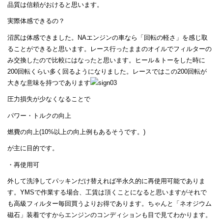
品質は信頼がおけると思います。
実際体感できるの？
沼尻は体感できました。NAエンジンの車なら「回転の軽さ」を感じ取
ることができると思います。レース行ったままのオイルでフィルターの
み交換したので比較にはなったと思います。ヒール＆トーをした時に
200回転くらい多く回るようになりました。レースではこの200回転が
大きな意味を持つであります
圧力損失が少なくなることで
パワー・トルクの向上
燃費の向上(10%以上の向上例もあるそうです。)
が主に目的です。
・再使用可
外して洗浄してパッキンだけ替えれば半永久的に再使用可能でありま
す。YMSで作業する場合、工賃は頂くことになると思いますがそれで
も高級フィルター毎回買うよりお得であります。ちゃんと「ネオジウム
磁石」装着ですからエンジンのコンディションも目で見てわかります。