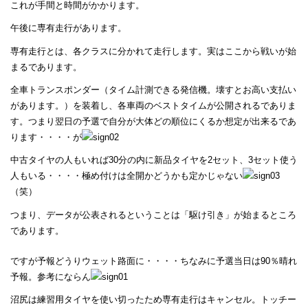
これが手間と時間がかかります。
午後に専有走行があります。
専有走行とは、各クラスに分かれて走行します。実はここから戦いが始
まるであります。
全車トランスポンダー（タイム計測できる発信機。壊すとお高い支払い
があります。）を装着し、各車両のベストタイムが公開されるでありま
す。つまり翌日の予選で自分が大体どの順位にくるか想定が出来るであ
ります・・・・が
中古タイヤの人もいれば30分の内に新品タイヤを2セット、3セット使う
人もいる・・・・極め付けは全開かどうかも定かじゃない
（笑）
つまり、データが公表されるということは「駆け引き」が始まるところ
であります。
ですが予報どうりウェット路面に・・・・ちなみに予選当日は90％晴れ
予報。参考にならん
沼尻は練習用タイヤを使い切ったため専有走行はキャンセル。トッチー