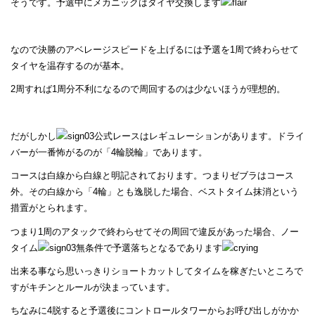
そうです。予選中にメカニックはタイヤ交換します
なので決勝のアベレージスピードを上げるには予選を1周で終わらせて
タイヤを温存するのが基本。
2周すれば1周分不利になるので周回するのは少ないほうが理想的。
だがしかし
公式レースはレギュレーションがあります。ドライ
バーが一番怖がるのが「4輪脱輪」であります。
コースは白線から白線と明記されております。つまりゼブラはコース
外。その白線から「4輪」とも逸脱した場合、ベストタイム抹消という
措置がとられます。
つまり1周のアタックで終わらせてその周回で違反があった場合、ノー
タイム
無条件で予選落ちとなるであります
出来る事なら思いっきりショートカットしてタイムを稼ぎたいところで
すがキチンとルールが決まっています。
ちなみに4脱すると予選後にコントロールタワーからお呼び出しがかか