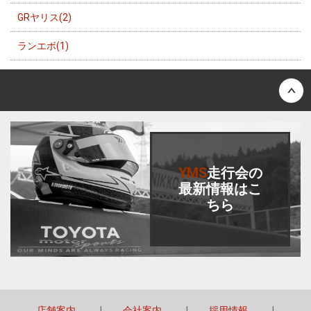
GRヤリス(2)
ランエボ(1)
Back to top
YMS
走行会
の
最新情報はこ
ちら
店舗案内
会社案内
採用情報