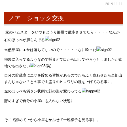
2019.11.11
ノア ショック交換
家のハムスターをいつもどうり部屋で散歩させてたら・・・・なんか
右のほっぺが膨らんでる
当然部屋にエサは落ちてないので・・・・・なに喰った
頬袋に入ってるようなので捕まえて口から出してやろうとしましたが意
地でも出さない
(笑)
自分の貯蔵庫にエサを貯める習性があるのでたらふく食わせたら全部出
すんじゃない？との事で山盛りのヒマワリの種を上げてみる事に。
左のほっぺも満タン状態で顔の形が変わってる
貯めすぎで自分の小屋にも入れない状態に
そこで諦めて上から小屋をかぶせて一晩様子を見る事に。