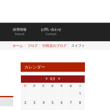
採用情報
お問い合わせ
Recruit
Contact
ホーム
ブログ
行田店のブログ
スイフト
カレンダー
«
»
8月
日
月
火
水
木
金
土
1
2
3
4
5
6
7
8