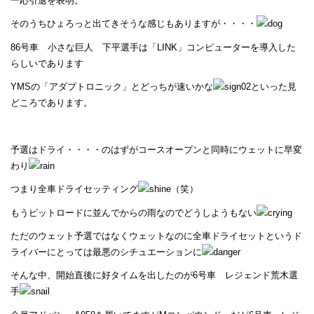
一応引退を表明。
そのうちひょろっと出てきそうな感じもありますが・・・・
86号車 小さな巨人 下平選手は「LINK」コンピューターを導入した
らしいであります
YMSの「アダプトロニック」とどっちが速いかな
といった見
どころであります。
予選はドライ・・・・のはずがコースオープンと同時にウェットに早変
わり
つまり全車ドライセッティング
（笑）
もうピットロードに並んでからの雨なのでどうしようもない
ただのウェット予選ではなくウェットなのに全車ドライセットというド
ライバーにとっては最悪のシチュエーションに
そんな中、開始直後に好タイムを出したのが6号車 レジェンド荒木選
手