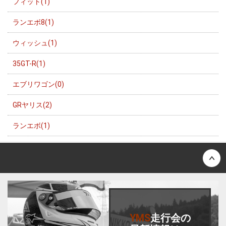
フィット(1)
ランエボ8(1)
ウィッシュ(1)
35GT-R(1)
エブリワゴン(0)
GRヤリス(2)
ランエボ(1)
Back to top
YMS
走行会
の