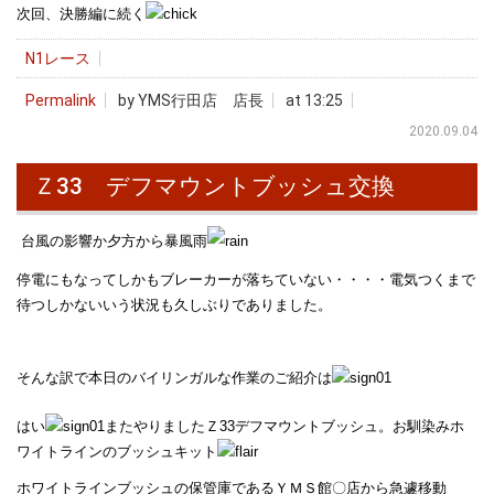
次回、決勝編に続く
N1レース
Permalink
by YMS行田店 店長
at 13:25
2020.09.04
Ｚ33 デフマウントブッシュ交換
台風の影響か夕方から暴風雨
停電にもなってしかもブレーカーが落ちていない・・・・電気つくまで
待つしかないいう状況も久しぶりでありました。
そんな訳で本日のバイリンガルな作業のご紹介は
はい
またやりましたＺ33デフマウントブッシュ。お馴染みホ
ワイトラインのブッシュキット
ホワイトラインブッシュの保管庫であるＹＭＳ館〇店から急遽移動