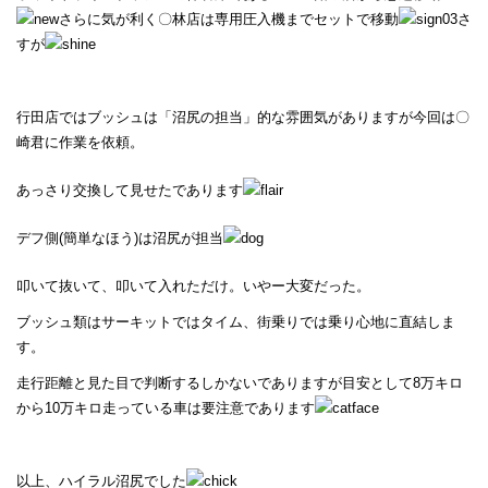
さらに気が利く〇林店は専用圧入機までセットで移動
さ
すが
行田店ではブッシュは「沼尻の担当」的な雰囲気がありますが今回は〇
崎君に作業を依頼。
あっさり交換して見せたであります
デフ側(簡単なほう)は沼尻が担当
叩いて抜いて、叩いて入れただけ。いやー大変だった。
ブッシュ類はサーキットではタイム、街乗りでは乗り心地に直結しま
す。
走行距離と見た目で判断するしかないでありますが目安として8万キロ
から10万キロ走っている車は要注意であります
以上、ハイラル沼尻でした