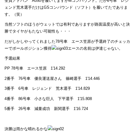
全員アドバン A050を履いてますがMコンパウンド。だが6号車 レジ
ェンド荒木選手だけはGSコンパウンド（ソフト）を履いてたでありま
す。（笑）
当然ソフトのほうがウェットでは有利でありますが路面温度が高いと決
勝でタイヤがもたない可能性も・・・
だがしかしやってくれました78号車 エース笠原が予選終了のチェッカ
ーでポールポジション獲得
エースの名前は伊達じゃない。
予選結果
PP 78号車 エース笠原 1′14.292
2番手 76号車 優良運送屋さん 篠崎選手 1′14.446
3番手 6号車 レジェンド 荒木選手 1′14.829
4番手 86号車 小さな巨人 下平選手 1′15.808
5番手 26号車 減量成功 新関選手 1′16.724
決勝は雨かな晴れるかな