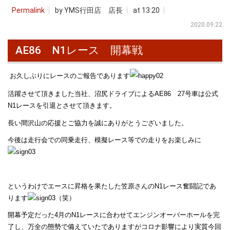
Permalink
by YMS行田店 店長
at 13:20
2020.09.22
AE86 N1レース 開幕戦
お久しぶりにレースのご報告であります
活躍させて頂きました当社、沼尻ドライブによるAE86 27号車は公式
N1レースを引退とさせて頂きます。
長い間沢山の応援とご協力を誠にありがとうございました。
今後は走行会での同乗走行、模擬レース等での走りをお楽しみに
というわけでエースに昇格を果たした笠原さんのN1レース奮闘記であ
ります
（笑）
開幕予定だった4月のN1レースに合わせてエンジンオーバーホールを完
了し、万全の態勢で備えていたでありますがコロナ影響により実質今回