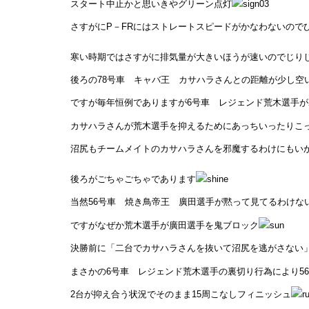
スタート中止かと思いきやグリーン点灯
さすがにP－FRにはストレートスピードがかなわないので
寒い時期ではさすがに排気量が大きいほうが速いのでじり
後ろの78号車 キャバ王 カサハラさんとの距離が少し空
ですが毎年恒例でありますが6号車 レジェンド荒木選手
カサハラさんが荒木選手を抑えるためにあっちいったりこ
沼尻もチームメイトのカサハラさんを邪魔するわけにもい
後ろがごちゃごちゃであります
当然56号車 焼き鳥帝王 廣田選手が黙って見てるわけな
ですがなぜか荒木選手が廣田選手を鬼ブロック
決勝前に「二台でカサハラさんを抜いて沼尻を逃がさない
まさかの6号車 レジェンド荒木選手の裏切り行為により5
2台が抑え合う状況でそのまま15周こなしフィニッシュ