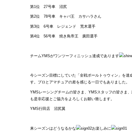
第1位 27号車 沼尻
第2位 78号車 キャバ王 カサハラさん
第3位 6号車 レジェンド 荒木選手
第4位 56号車 焼き鳥帝王 廣田選手
チームYMSがワンツーフィニッシュ達成であります
今シーズン目標にしていた「全戦ポールトゥウィン」を達
す。プロとアマチュアの差を感じる一日でもありました。
YMSレーシングチームの皆さま、YMSスタッフの皆さま
も是非応援とご協力をよろしくお願い致します。
YMS行田店 沼尻翼
来シーズンはどうなるかな
お楽しみに