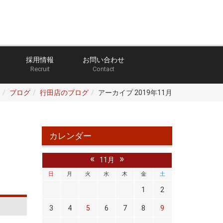
採用情報
お問い合わせ
Recruit
Contact
ブログ
行田店のブログ
アーカイブ 2019年11月
カレンダー
«
»
11月
日
月
火
水
木
金
土
1
2
3
4
5
6
7
8
9