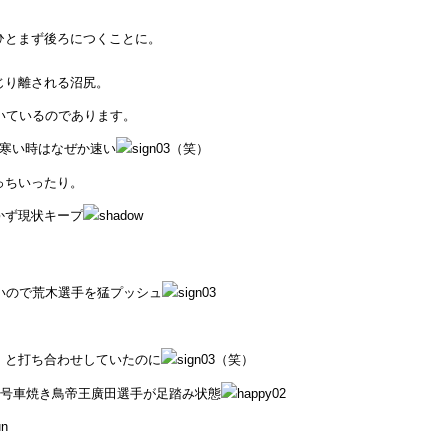
ひとまず後ろにつくことに。
じり離される沼尻。
いているのであります。
が寒い時はなぜか速い
（笑）
っちいったり。
かず現状キープ
いので荒木選手を猛プッシュ
」と打ち合わせしていたのに
（笑）
6号車焼き鳥帝王廣田選手が足踏み状態