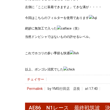
左側に「ここに装着できますよ」てきな溝が・・・・
今回はこちらのフィルターを使用であります
絶妙に無加工で入った
（笑）
当然ドンピシャではないものの許せるレベル。
これでホコリの多い季節も快適
以上、ボンゴレ沼尻でした
チェイサー
Permalink
by YMS行田店 店長
at 17:40
AE86 N1レース 最終戦筑波 