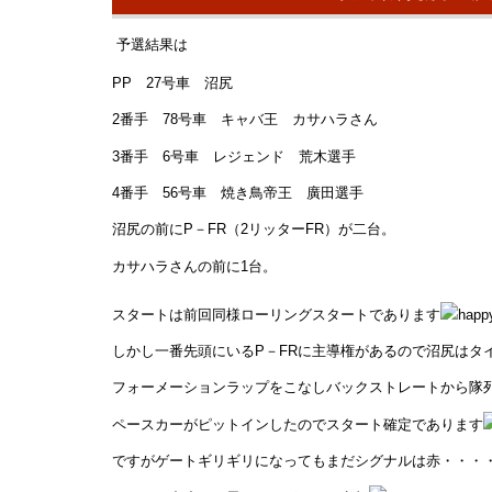
予選結果は
PP 27号車 沼尻
2番手 78号車 キャバ王 カサハラさん
3番手 6号車 レジェンド 荒木選手
4番手 56号車 焼き鳥帝王 廣田選手
沼尻の前にP－FR（2リッターFR）が二台。
カサハラさんの前に1台。
スタートは前回同様ローリングスタートであります
しかし一番先頭にいるP－FRに主導権があるので沼尻はタ
フォーメーションラップをこなしバックストレートから隊
ペースカーがピットインしたのでスタート確定であります
ですがゲートギリギリになってもまだシグナルは赤・・・