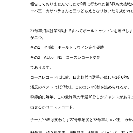
報告しておりませんでしたが9月に行われた第3戦も大接戦
ャバ王 カサハラさんと三つどもえとなり抜いたり抜かれ
27号車沼尻は第3戦まですべてポールトゥウィンを達成し
が二つ。
その1 全4戦 ポールトゥウィン完全優勝
その2 AE86 N1 コースレコード更新
であります。
コースレコードは以前、日比野哲也選手が残した1分6秒5
沼尻のベストは1分7秒1。このコンマ6秒を詰められるか。
季節的に毎年、この最終戦の予選10分しかチャンスがあり
出せるかコースレコード。
チームYMSは変わらず27号車沼尻と78号車キャバ王 カ
56号車 焼き鳥帝王 廣田選手、6号車レジェンド 荒木