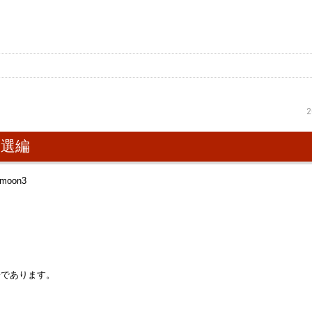
2
予選編
告であります。