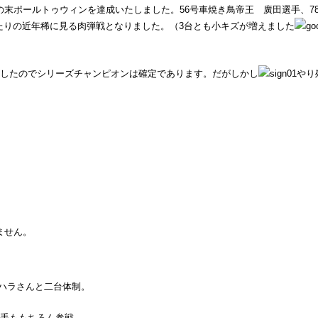
の末ポールトゥウィンを達成いたしました。56号車焼き鳥帝王 廣田選手、7
たりの近年稀に見る肉弾戦となりました。（3台とも小キズが増えました
ましたのでシリーズチャンピオンは確定であります。だがしかし
やり
ません。
サハラさんと二台体制。
選手ももちろん参戦。