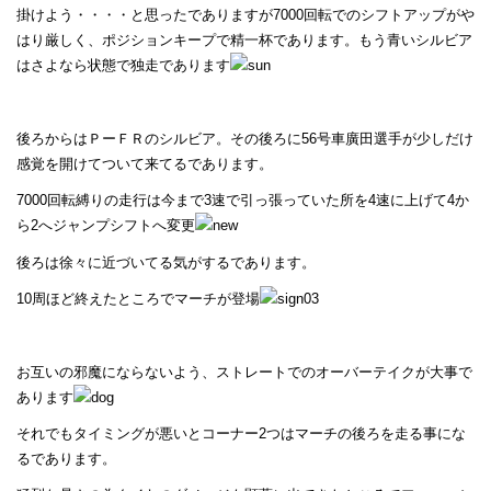
掛けよう・・・・と思ったでありますが7000回転でのシフトアップがや
はり厳しく、ポジションキープで精一杯であります。もう青いシルビア
はさよなら状態で独走であります
後ろからはＰーＦＲのシルビア。その後ろに56号車廣田選手が少しだけ
感覚を開けてついて来てるであります。
7000回転縛りの走行は今まで3速で引っ張っていた所を4速に上げて4か
ら2へジャンプシフトへ変更
後ろは徐々に近づいてる気がするであります。
10周ほど終えたところでマーチが登場
お互いの邪魔にならないよう、ストレートでのオーバーテイクが大事で
あります
それでもタイミングが悪いとコーナー2つはマーチの後ろを走る事にな
るであります。