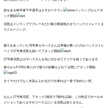
前を走る86号車下平選手はさすがベテラン
インラップからアタ
ック開始
沼尻はインラップでブレーキだけ最小限発熱させてバックストレートま
でクルージング。
後ろを走っていた78号車カサハラさんは準備が整ったのかバックストレ
ートで27号車沼尻を抜いてアタック開始
27号車沼尻はカサハラさんを先に行かせてクリアを狙うであります。
後ろからP-FRが来たので後ろの距離もとれてる間にアタック開始
タイヤだけでなく水温も上がるので出来れば一発で決めたい所。
なんと27号車沼尻、アタック1発目で7秒8を記録。この時点でポールポ
ジションでありますがコース上にいる沼尻は知りません。