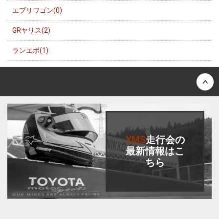
エブリワゴン(0)
GRヤリス(2)
ランエボ(1)
Back to top
YMS
走行会
の
最新情報はこ
ちら