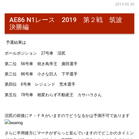
2019.05.30
AE86 N1レース 2019 第２戦 筑波
決勝編
予選結果は
ポールポジション 27号車 沼尻
第二位 56号車 焼き鳥帝王 廣田選手
第三位 86号車 小さな巨人 下平選手
第四位 6号車 レジェンド 荒木選手
第五位 78号車 相変わらず不動産王 カサハラさん
沼尻の前後にＰ－ＦＲがいますのでどうなるかは予測不可であります
さらに半周後方にマーチがずらっと並んでいますのでどこかのタイミン