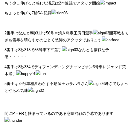
もう少し伸びると感じた沼尻は2本連続でアタック開始
ちょっと伸びて7秒5を記録
2番手はなんと8秒311で56号車焼き鳥帝王廣田選手
開幕戦もて
ぎも雪辱を晴らすかのごとく怒涛のアタックであります
3番手は8秒318で86号車下平選手
なんとも接戦な予
感・・・・・
4番手は8秒334でディフェンディングチャンピオン6号車レジェンド荒
木選手
5番手は78号車相変わらず不動産王カサハラさん
暑さでちょっ
とやられ気味
間にP－FRも挟まっているのである意味混戦の予感であります