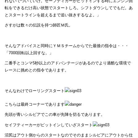
れないでついていけ。セーフティカーがピットインする時にエンジン回
転をできるだけ高い状態でスタートしろ。シフトダウンしてでもだ。あ
とスタートラインを超えるまで追い抜きするなよ。」
さすがは数々の伝説を持つ師匠Ｍ氏。
そんなアドバイスと同時にＹＭＳチームからでた最後の指令は・・・
「7000回転以上回すな。」
二番手とコンマ5秒以上のアドバンテージがあるのでより過酷な環境で
レースに挑めとの指令であります。
そんなわけでローリングスタート
こちらは最終コーナーであります
先頭が青いシルビアでこの車が先陣を切るであります。
セイフティーカーがピットインしていざスタート
沼尻はアウト側からのスタートなのでそのままシルビアにアウトから仕