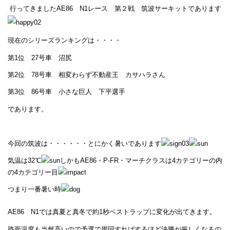
行ってきましたAE86 N1レース 第２戦 筑波サーキットであります
現在のシリーズランキングは・・・・
第1位 27号車 沼尻
第2位 78号車 相変わらず不動産王 カサハラさん
第3位 86号車 小さな巨人 下平選手
であります。
今回の筑波は・・・・・・とにかく暑いであります
気温は32℃
しかもAE86・P-FR・マーチクラスは4カテゴリーの内
の4カテゴリー目
つまり一番暑い時
AE86 N1では真夏と真冬で約1秒ベストラップに変化が出てきます。
路面温度も当然高いので予選で周回すればするほど決勝が厳しくなるの