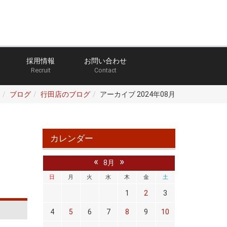
採用情報
お問い合わせ
Recruit
Contact
ブログ
行田店のブログ
アーカイブ 2024年08月
カレンダー
«
»
8月
日
月
火
水
木
金
土
1
2
3
4
5
6
7
8
9
10