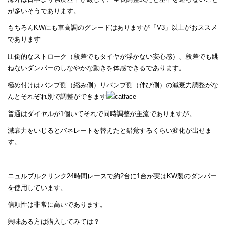
が多いそうであります。
もちろんKWにも車高調のグレードはありますが「V3」以上がおススメ
であります
圧倒的なストローク（段差でもタイヤが浮かない安心感）、段差でも跳
ねないダンパーのしなやかな動きを体感できるであります。
極め付けはバンプ側（縮み側）リバンプ側（伸び側）の減衰力調整がな
んとそれぞれ別で調整ができます
普通はダイヤルが1個いてそれで同時調整が主流でありますが。
減衰力をいじるとバネレートを替えたと錯覚するくらい変化が出せま
す。
ニュルブルクリンク24時間レースで約2台に1台が実はKW製のダンパー
を使用しています。
信頼性は非常に高いであります。
興味ある方は購入してみては？