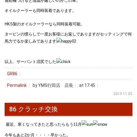
過給機つけると油温が厳しいのがこの車。
オイルクーラーも同時装着であります。
HKS製のオイルクーラーなら同時装着可能。
タービンの慣らしで一度お客様にお返しでありますがセッティングで何
馬力でるか楽しみであります
以上、サーバント沼尻でした
GR86
Permalink
by YMS行田店 店長
at 17:45
2019.11.05
86 クラッチ交換
最近、寒くなってきたと思ったらもう11月
今年もあと2か月・・・・早かった。