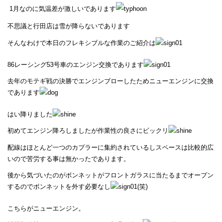
1月なのに気温差が激しいであります
不思議と行田店は雪が降らないであります
そんなわけで本日のフレキシブルな作業のご紹介は
86レーシング53号車のエンジン交換であります
去年のモテギ戦の決勝でエンジンブローしたためニューエンジンに交換
であります
はい降りました
初めてエンジン降ろしましたが作業性の良さにビックリ
配線はほとんど一つのカプラーに集約されているしスペースは比較的広
いので苦労する事は無かったであります。
後から気づいたのがボンネットがフロントガラスに当たるまでオープン
するのでボンネットを外す必要なし
(笑)
こちらがニューエンジン。