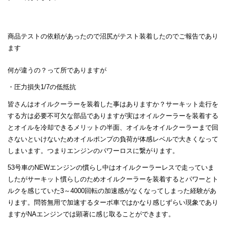
商品テストの依頼があったので沼尻がテスト装着したのでご報告であり
ます
何が違うの？って所でありますが
・圧力損失1/7の低抵抗
皆さんはオイルクーラーを装着した事はありますか？サーキット走行を
する方は必要不可欠な部品でありますが実はオイルクーラーを装着する
とオイルを冷却できるメリットの半面、オイルをオイルクーラーまで回
さないといけないためオイルポンプの負荷が体感レベルで大きくなって
しまいます。つまりエンジンのパワーロスに繋がります。
53号車のNEWエンジンの慣らし中はオイルクーラーレスで走っていま
したがサーキット慣らしのためオイルクーラーを装着するとパワーとト
ルクを感じていた3～4000回転の加速感がなくなってしまった経験があ
ります。問答無用で加速するターボ車ではかなり感じずらい現象であり
ますがNAエンジンでは顕著に感じ取ることができます。