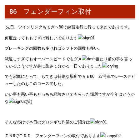
86 フェンダーフィン取付
先日、ツインリンクもてぎへ86で練習走行に行って来たであります。
何度走ってももてぎは難しいであります
ブレーキングの回数も多ければシフトの回数も多い。
減速しすぎてもオーバースピードでもダメ
当たり前の事を言っ
ているようですが身に染みて分かる一日でありました
でも沼尻にとって、もてぎは特別な場所でＡＥ86 27号車でレースデビ
ューしたのもこのコースでした。
いい事も悪い事もどっちも経験させてもらった場所ですが今年はどうか
な
(笑)
そんなわけで本日のグロンギな作業のご紹介は
ＺＮ6でＴＲＤ フェンダーフィンの取付であります