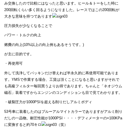
み交換したので比較にはなったと思います。ヒール＆トーをした時に
200回転くらい多く回るようになりました。レースではこの200回転が
大きな意味を持つであります
圧力損失が少なくなることで
パワー・トルクの向上
燃費の向上(10%以上の向上例もあるそうです。)
が主に目的です。
・再使用可
外して洗浄してパッキンだけ替えれば半永久的に再使用可能でありま
す。YMSで作業する場合、工賃は頂くことになると思いますがそれで
も高級フィルター毎回買うよりお得であります。ちゃんと「ネオジウム
磁石」装着ですからエンジンのコンディションも目で見てわかります。
・破裂圧力が1000PSIを超える削りだしアルミボディ
53号車に装着したのはブルーアルマイトカラーでありますがアルミ削り
だしの一品物。耐圧性能が1000PSI・・・・デフィメーターの×100KPa
に変換すると約70キロ
（笑）