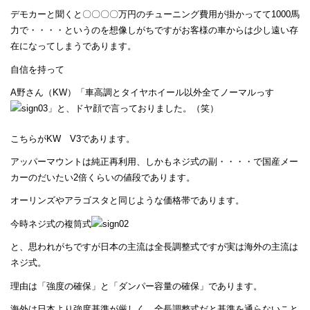
デモカーと聞くと〇〇〇〇万円のチューニング費用が掛かってて1000馬
力で・・・・というのを想像しがちですがお客様の車からは少し遠い存
在になってしまうであります。
自信を持って
A野さん（KW）「車高調とタイヤホイール以外全てノーマルっす
」と、ドヤ顔で言っておりました。（笑）
こちらがKW V3であります。
アッパーマウントは純正再利用、しかもネジ式の副・・・・で国産メー
カーのだいたい2倍くらいの値段であります。
オーリンズやアラゴスタと同じような価格帯であります。
今時ネジ式の複筒式
と、思われがちですが日本の主流は全長調整式ですが実は海外の主流は
ネジ式。
理由は「強度の確保」と「ダンパー容量の確保」であります。
海外は日本より強度基準が厳しく、全長調整式だと基準を通らないこと