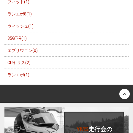
フィット(1)
ランエボ8(1)
ウィッシュ(1)
35GT-R(1)
エブリワゴン(0)
GRヤリス(2)
ランエボ(1)
Back to top
YMS
走行会
の