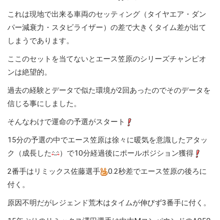
これは現地で出来る車両のセッティング（タイヤエア・ダン
パー減衰力・スタビライザー）の差で大きくタイム差が出て
しまうであります。
ここのセットを当てないとエース笠原のシリーズチャンピオ
ンは絶望的。
過去の経験とデータで似た環境が2回あったのでそのデータを
信じる事にしました。
そんなわけで運命の予選がスタート
15分の予選の中でエース笠原は徐々に暖気を意識したアタッ
ク（成長した
）で10分経過後にポールポジション獲得
2番手はリミックス佐藤選手
0.2秒差でエース笠原の後ろに
付く。
原因不明だがレジェンド荒木はタイムが伸びず3番手に付く。