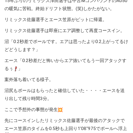
15年ぶりのリミックス澤田選手は中古MコンパウンドのA050
の暖気に苦戦。終始ドリフト状態。(笑)しかたがない。
リミックス佐藤選手とエース笠原がピットに帰還。
リミックス佐藤選手は即座にエア調整して再度コースイン。
沼「0.2秒差でポールです。エアは思ったより0.2上がってるけ
どどうします？」
エース「0.2秒差だと怖いからエア抜いてもう一回アタックす
るぅ
」
案外落ち着いてる様子。
沼尻もポールはもらったと確信していた・・・・エースを送
り出して残り時間3分。
ここで予想外の事態が発生
先にコースインしたリミックス佐藤選手が最後のアタックで
エース笠原のタイムを0.5秒も上回り1′08″975でポールへ浮上