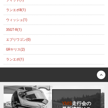
フィット(1)
ランエボ8(1)
ウィッシュ(1)
35GT-R(1)
エブリワゴン(0)
GRヤリス(2)
ランエボ(1)
Back to top
YMS
走行会
の