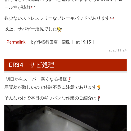
ール性が抜群
数少ないストレスフリーなブレーキパッドであります
以上、サバゲー沼尻でした
Permalink
by YMS行田店 沼尻
at 19:15
2023.11.24
ER34 サビ処理
明日からスーパー寒くなる模様
寒暖差が激しいので体調不良に注意であります
そんなわけで本日のギャバンな作業のご紹介は