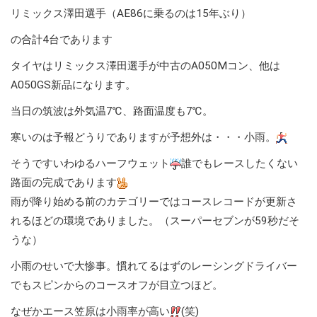
リミックス澤田選手（AE86に乗るのは15年ぶり）
の合計4台であります
タイヤはリミックス澤田選手が中古のA050Mコン、他は
A050GS新品になります。
当日の筑波は外気温7℃、路面温度も7℃。
寒いのは予報どうりでありますが予想外は・・・小雨。
そうですいわゆるハーフウェット
誰でもレースしたくない
路面の完成であります
雨が降り始める前のカテゴリーではコースレコードが更新さ
れるほどの環境でありました。（スーパーセブンが59秒だそ
うな）
小雨のせいで大惨事。慣れてるはずのレーシングドライバー
でもスピンからのコースオフが目立つほど。
なぜかエース笠原は小雨率が高い
(笑)