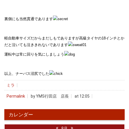
裏側にも当然貫通であります
軽自動車サイズだからまだしもでありますが高級タイヤの18インチとか
だと泣いても泣ききれないであります
運転中は常に回りを気にしましょう
以上、ナーバス沼尻でした
ミラ
Permalink
by YMS行田店 店長
at 12:05
カレンダー
«
»
8月