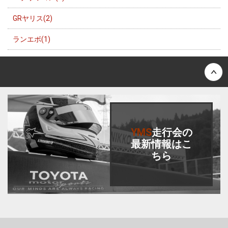
GRヤリス(2)
ランエボ(1)
Back to top
YMS
走行会
の
最新情報はこ
ちら