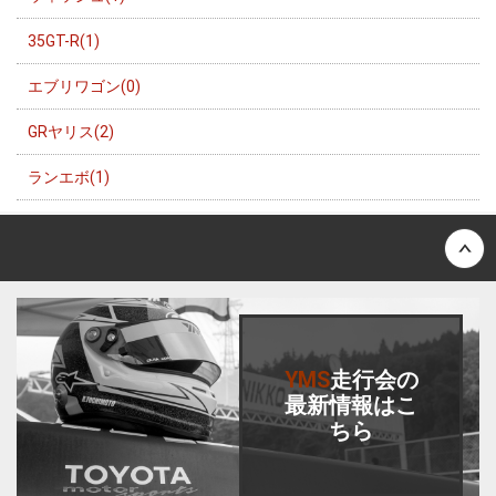
35GT-R(1)
エブリワゴン(0)
GRヤリス(2)
ランエボ(1)
Back to top
YMS
走行会
の
最新情報はこ
ちら