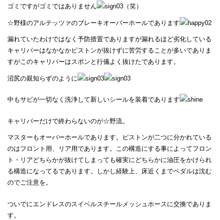
ゴミですがゴミではありません
（笑）
☆野様のアルテッツァのブレーキオーバーホールであります
漏れていたわけではなく予防措置でありますが漏れるほど劣化している
キャリパーはなかなかピストンが抜けずに苦労することが多いでありま
すがこのキャリパーはスポンと行儀よく抜けたであります。
沼尻の親知らずのように
中もサビが一切なく洗浄して新しいシールを装着であります
キャリパーだけで終わらないのが☆野流。
マスターもオーバーホールであります。ピストンが二つに分かれている
のはフロント用、リア用であります。この構造にする事によってフロン
ト・リアどちらかが抜けてしまっても確実にどちらかに油圧をかけられ
る構造になってるであります。しかし経験上、床近くまでペダルは沈む
のでご注意を。
ついでにエンドレスのスイベルスチールメッシュホースに交換でありま
す。