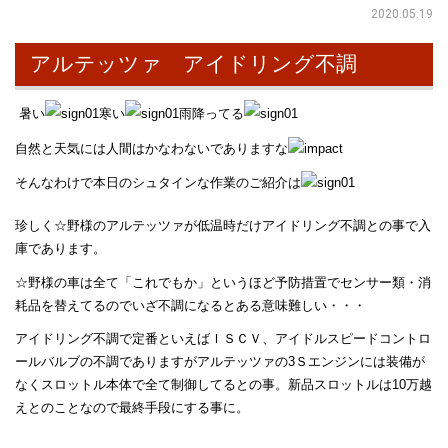
2020.05.19
アルテッツァ アイドリング不調
暑い
寒い
雨降ってる
自然と天気には人間はかなわないでありますな
そんなわけで本日のシュタインな作業のご紹介は
珍しく☆野様のアルテッツァが低温時だけアイドリング不調との事で入
庫であります。
☆野様の車は全て「これでもか」というほど予防措置でセンサー類・消
耗品を替えてるのでいざ不調になるとある意味難しい・・・
アイドリング不調で定番といえばＩＳＣＶ、アイドルスピードコントロ
ールバルブの不調でありますがアルテッツァの3Ｓエンジンには装備が
なくスロットル本体で全て制御してるとの事。新品スロットルは10万越
えとのことなので最終手段にする事に。