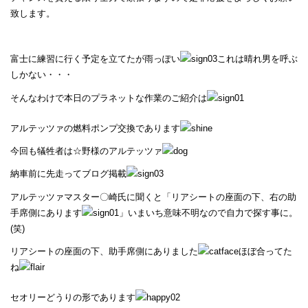
致します。
富士に練習に行く予定を立てたが雨っぽい
これは晴れ男を呼ぶ
しかない・・・
そんなわけで本日のプラネットな作業のご紹介は
アルテッツァの燃料ポンプ交換であります
今回も犠牲者は☆野様のアルテッツァ
納車前に先走ってブログ掲載
アルテッツァマスター〇崎氏に聞くと「リアシートの座面の下、右の助
手席側にあります
」いまいち意味不明なので自力で探す事に。
(笑)
リアシートの座面の下、助手席側にありました
ほぼ合ってた
ね
セオリーどうりの形であります