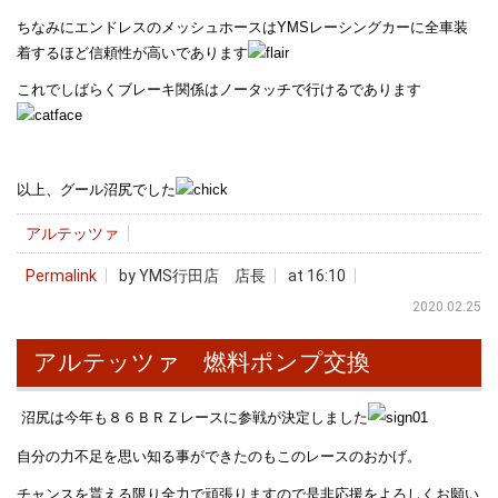
ちなみにエンドレスのメッシュホースはYMSレーシングカーに全車装
着するほど信頼性が高いであります
これでしばらくブレーキ関係はノータッチで行けるであります
以上、グール沼尻でした
アルテッツァ
Permalink
by YMS行田店 店長
at 16:10
2020.02.25
アルテッツァ 燃料ポンプ交換
沼尻は今年も８６ＢＲＺレースに参戦が決定しました
自分の力不足を思い知る事ができたのもこのレースのおかげ。
チャンスを貰える限り全力で頑張りますので是非応援をよろしくお願い