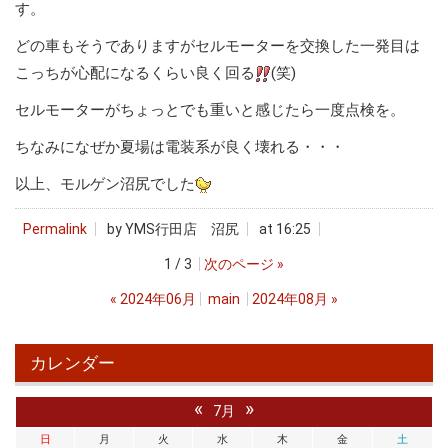
す。
どの車もそうでありますがセルモーターを交換した一発目は
こっちが心配になるくらい良く回る
(笑)
セルモーターがちょっとでも重いと感じたら一度点検を。
ちなみになぜか夏場は電装系が良く壊れる・・・
以上、モルゲン沼尻でした
Permalink
by YMS行田店 沼尻
at 16:25
1 / 3
次のページ
»
«
2024年06月
main
2024年08月
»
カレンダー
«
»
7月
日
月
火
水
木
金
土