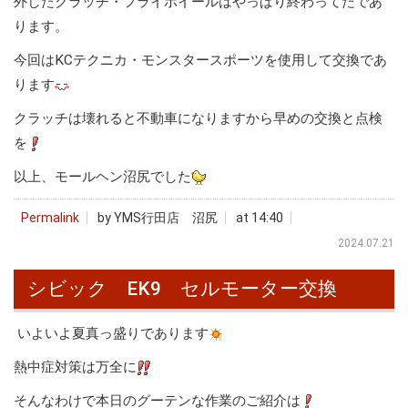
外したクラッチ・フライホイールはやっぱり終わってたであ
ります。
今回はKCテクニカ・モンスタースポーツを使用して交換であ
ります
クラッチは壊れると不動車になりますから早めの交換と点検
を
以上、モールヘン沼尻でした
Permalink
by YMS行田店 沼尻
at 14:40
2024.07.21
シビック EK9 セルモーター交換
いよいよ夏真っ盛りであります
熱中症対策は万全に
そんなわけで本日のグーテンな作業のご紹介は