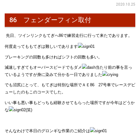
2020.10.25
86 フェンダーフィン取付
先日、ツインリンクもてぎへ86で練習走行に行って来たであります。
何度走ってももてぎは難しいであります
ブレーキングの回数も多ければシフトの回数も多い。
減速しすぎてもオーバースピードでもダメ
当たり前の事を言っ
ているようですが身に染みて分かる一日でありました
でも沼尻にとって、もてぎは特別な場所でＡＥ86 27号車でレースデビ
ューしたのもこのコースでした。
いい事も悪い事もどっちも経験させてもらった場所ですが今年はどうか
な
(笑)
そんなわけで本日のグロンギな作業のご紹介は