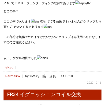
ＺＮ6でＴＲＤ フェンダーフィンの取付であります
どこの事？
ここの事であります
もげてる画像ですいませんがクリップと両
面ﾃｰﾌﾟでついてるであります
この部分は無傷で外れますがだいたいのクリップは再使用不可になりま
すのでご注意ください。
以上、ゲゲル沼尻でした
GR86
Permalink
by YMS行田店 店長
at 13:10
2020.10.16
ER34 イグニッションコイル交換