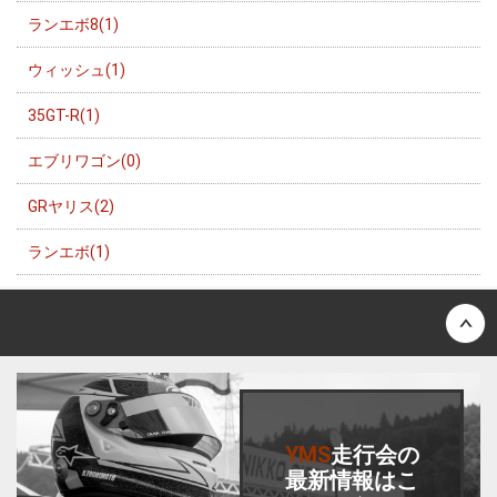
ランエボ8(1)
ウィッシュ(1)
35GT-R(1)
エブリワゴン(0)
GRヤリス(2)
ランエボ(1)
Back to top
YMS
走行会
の
最新情報はこ