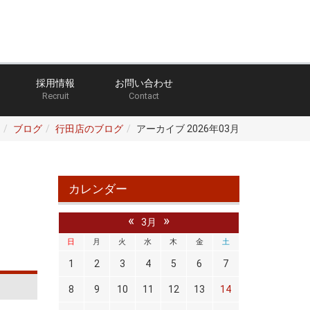
採用情報
お問い合わせ
Recruit
Contact
ブログ
行田店のブログ
アーカイブ 2026年03月
カレンダー
«
»
3月
日
月
火
水
木
金
土
1
2
3
4
5
6
7
8
9
10
11
12
13
14