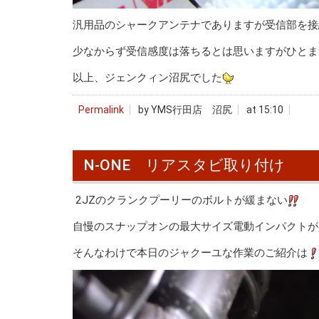
汎用品のシャークアンテナでありますが受信部を接
少なからず受信感度は落ちるとは思いますがひとま
以上、ジェンクィン沼尻でした
Permalink
by YMS行田店 沼尻
at 15:10
N-ONE リアスタビ取り付け
2JZのクランクプーリーのボルトが緩まない
自慢のスナップオンの最大サイズ電動インパクトが
そんなわけで本日のジャクーユな作業のご紹介は