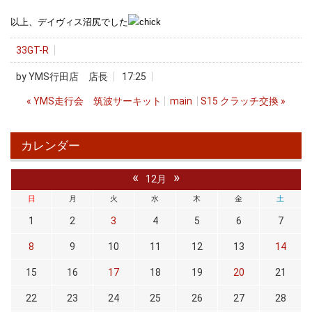
以上、デイヴィス沼尻でした
33GT-R
by
YMS行田店 店長
17:25
«
YMS走行会 筑波サーキット
main
S15 クラッチ交換
»
カレンダー
«
»
12月
日
月
火
水
木
金
土
1
2
3
4
5
6
7
8
9
10
11
12
13
14
15
16
17
18
19
20
21
22
23
24
25
26
27
28