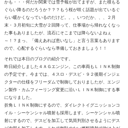
かも・・・何だか関東では雪予報が出てますが、また積もる
ぐらい降るのだろうか？？？もう桜が咲く話題が出ているぐ
らい暖かくなっているのだけど。。。いつだか、、、２月
末・３月初旬に大雪が２回降って、仕事場から帰れなくなっ
た事もありましたが、流石にそこまでは降らないよねぇ
～！？まっ、「備えあれば患いなし」と言う言葉もあります
ので、心配するぐらいなら準備しておきましょう！！
それでは本日のブログの紹介です。
昨日紹介しました４ＡＧエンジン。この車両もＬＩＮＫ制御
の予定です。今までは、４スロ・デスビ・９２後期インジェ
クターの仕様をフリーダムで制御しておりましたが、エンジ
ン製作・カムフィーリング変更に沿いＬＩＮＫ制御にする事
になりました。
折角ＬＩＮＫ制御にするので、ダイレクトイグニッションコ
イル・シーケンシャル噴射も採用します。シーケンシャル噴
射にするので、デスビを加工して気筒判別させるようにデス