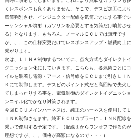
同時に噴射してしまいます。これにより無駄なガソリンも多
くレスポンスも良くありません。そこで、デスビ加工により
気筒判別させ、インジェクター配線を気筒ごとにする事でシ
ーケンシャル噴射（ガソリンを必要とする気筒だけ噴射させ
る）となります。もちろん、ノーマルＥＣＵでは無理です
が、、、この仕様変更だけでレスポンスアップ・燃費向上に
繋がります。
次は、ＬＩＮＫ制御するついでに、点火方式もダイレクトイ
グニッション化にしていきます。こちらも、各気筒ごとにコ
イルを装着し電源・アース・信号線をＥＣＵまで引きＬＩＮ
Ｋにて制御します。デスビのポイント式だと高回転で失火し
てしまったりする事を、電気制御のダイレクトイグニッショ
ンコイル化でかなり対策されます。
今回ＥＣＵメインハーネスは、純正のハーネスを使用してＬ
ＩＮＫ制御させます。純正ＥＣＵカプラーにＬＩＮＫ配線を
繋いで使用する予定です。（配線１からワンオフで作るのが
理想ですが、、、価格が高額になるので・・・）