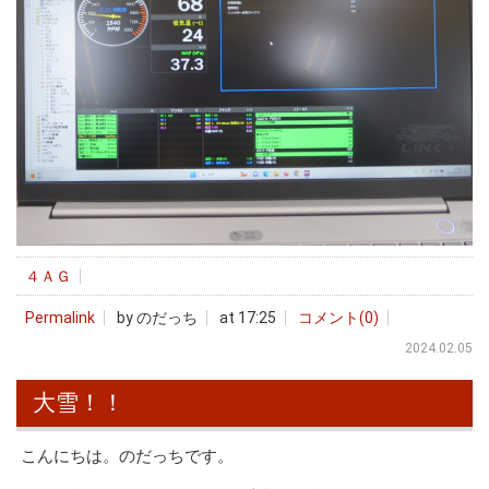
４ＡＧ
Permalink
by のだっち
at 17:25
コメント(0)
2024.02.05
大雪！！
こんにちは。のだっちです。