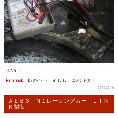
４ＡＧ
Permalink
by のだっち
at 18:15
コメント(0)
2024.02.10
ＡＥ８６ Ｎ１レーシングカー ＬＩＮ
Ｋ制御