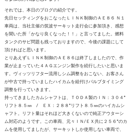
それでは、本日のブログの紹介です。
先日セッティングをおこなったＬＩＮＫ制御のＡＥ８６ Ｎ１
車両は、当社主催の筑波サーキット走行会に参加頂き、感想
を聞いた所「かなり良くなった！！」と言ってました。燃料
タンクのサビ問題も残っておりますので、今後の課題にして
頂ければと思います。
とりあえずＬＩＮＫ制御のＡＥ８６は終了しましたので、作
業が止まっていた４ＡＧエンジン製作を続行したいと思いま
す。ヴィッツリフター流用しシム調整をおこない、お客さん
が中古で持っていましたハイカムを組付けバルブタイミング
調整を行っていきます。
持ってきましたカムシャフトは、ＴＯＤＡ製のＩＮ：３０４°
リフト８.５㎜ / ＥＸ：２８８°リフト８.５㎜のハイカムシ
ャフト。リフト量はそれほど大きくないので純正アウターシ
ム対応のようです。この車両、元々ＩＮ/ＥＸ共に２５６°のカ
ムを使用してましたが、サーキットしか使用しない車両で、