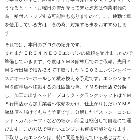
うなると・・・月曜日の雪が降って来た夕方は作業混雑の
為、受付ストップする可能性もありますので。。。通勤で車
を使用している方は、念の為、対策する事をおすすめしま
す。
それでは、本日のブログの紹介です。
またまたＥＲ３４ ＮＥＯ６エンジンの依頼を受けましたので
準備していきます。今度はＹＭＳ館林店でのご依頼。先日Ｙ
ＭＳ行田店で積み換えて下取りしたＮＥＯ６エンジンをベー
スにオーバーホールして積み換える予定です。エンジンをＹ
ＭＳ館林店へ移動するのは困難な為、ＹＭＳ行田店で分解
し、加工に出すヘッド・ブロック・クランクシャフトはＹＭ
Ｓ行田店から加工業者へ依頼をかけ、仕上がりしだいＹＭＳ
館林店へ届けてもらう予定です。分解したピストン・コンロ
ッド・カムシャフトなどの細かい部品は梱包して自走にて運
びます。この方法で重たいエンジンも運搬可能となります。
下取りしたエンジンは、特に問題を抱えている感じはなく、