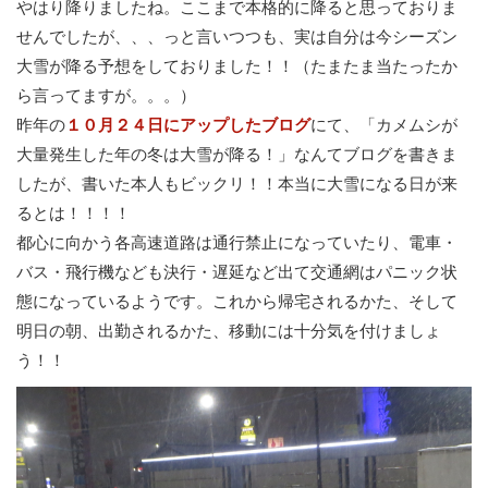
やはり降りましたね。ここまで本格的に降ると思っておりま
せんでしたが、、、っと言いつつも、実は自分は今シーズン
大雪が降る予想をしておりました！！（たまたま当たったか
ら言ってますが。。。）
昨年の
１０月２４日にアップしたブログ
にて、「カメムシが
大量発生した年の冬は大雪が降る！」なんてブログを書きま
したが、書いた本人もビックリ！！本当に大雪になる日が来
るとは！！！！
都心に向かう各高速道路は通行禁止になっていたり、電車・
バス・飛行機なども決行・遅延など出て交通網はパニック状
態になっているようです。これから帰宅されるかた、そして
明日の朝、出勤されるかた、移動には十分気を付けましょ
う！！