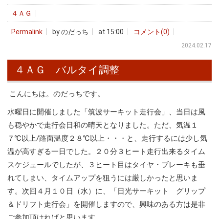
４ＡＧ
Permalink
by のだっち
at 15:00
コメント(0)
2024.02.17
４ＡＧ バルタイ調整
こんにちは。のだっちです。
水曜日に開催しました「筑波サーキット走行会」、当日は風
も穏やかで走行会日和の晴天となりました。ただ、気温１
７℃以上/路面温度２８℃以上・・・と、走行するには少し気
温が高すぎる一日でした。２０分３ヒート走行出来るタイム
スケジュールでしたが、３ヒート目はタイヤ・ブレーキも垂
れてしまい、タイムアップを狙うには厳しかったと思いま
す。次回４月１０日（水）に、「日光サーキット グリップ
＆ドリフト走行会」を開催しますので、興味のある方は是非
ご参加頂ければと思います。