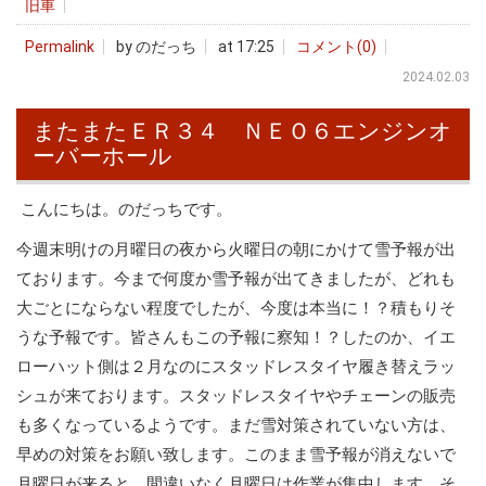
旧車
Permalink
by のだっち
at 17:25
コメント(0)
2024.02.03
またまたＥＲ３４ ＮＥＯ６エンジンオ
ーバーホール
こんにちは。のだっちです。
今週末明けの月曜日の夜から火曜日の朝にかけて雪予報が出
ております。今まで何度か雪予報が出てきましたが、どれも
大ごとにならない程度でしたが、今度は本当に！？積もりそ
うな予報です。皆さんもこの予報に察知！？したのか、イエ
ローハット側は２月なのにスタッドレスタイヤ履き替えラッ
シュが来ております。スタッドレスタイヤやチェーンの販売
も多くなっているようです。まだ雪対策されていない方は、
早めの対策をお願い致します。このまま雪予報が消えないで
月曜日が来ると、間違いなく月曜日は作業が集中します。そ