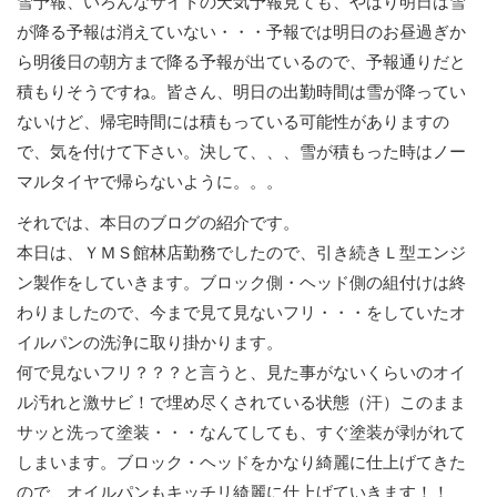
雪予報、いろんなサイトの天気予報見ても、やはり明日は雪
が降る予報は消えていない・・・予報では明日のお昼過ぎか
ら明後日の朝方まで降る予報が出ているので、予報通りだと
積もりそうですね。皆さん、明日の出勤時間は雪が降ってい
ないけど、帰宅時間には積もっている可能性がありますの
で、気を付けて下さい。決して、、、雪が積もった時はノー
マルタイヤで帰らないように。。。
それでは、本日のブログの紹介です。
本日は、ＹＭＳ館林店勤務でしたので、引き続きＬ型エンジ
ン製作をしていきます。ブロック側・ヘッド側の組付けは終
わりましたので、今まで見て見ないフリ・・・をしていたオ
イルパンの洗浄に取り掛かります。
何で見ないフリ？？？と言うと、見た事がないくらいのオイ
ル汚れと激サビ！で埋め尽くされている状態（汗）このまま
サッと洗って塗装・・・なんてしても、すぐ塗装が剥がれて
しまいます。ブロック・ヘッドをかなり綺麗に仕上げてきた
ので、オイルパンもキッチリ綺麗に仕上げていきます！！