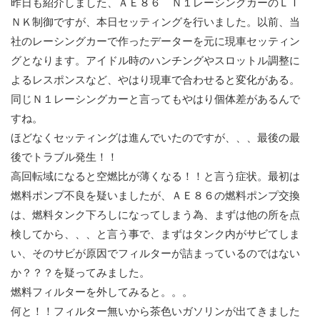
昨日も紹介しました、ＡＥ８６ Ｎ１レーシングカーのＬＩ
ＮＫ制御ですが、本日セッティングを行いました。以前、当
社のレーシングカーで作ったデーターを元に現車セッティン
グとなります。アイドル時のハンチングやスロットル調整に
よるレスポンスなど、やはり現車で合わせると変化がある。
同じＮ１レーシングカーと言ってもやはり個体差があるんで
すね。
ほどなくセッティングは進んでいたのですが、、、最後の最
後でトラブル発生！！
高回転域になると空燃比が薄くなる！！と言う症状。最初は
燃料ポンプ不良を疑いましたが、ＡＥ８６の燃料ポンプ交換
は、燃料タンク下ろしになってしまう為、まずは他の所を点
検してから、、、と言う事で、まずはタンク内がサビてしま
い、そのサビが原因でフィルターが詰まっているのではない
か？？？を疑ってみました。
燃料フィルターを外してみると。。。
何と！！フィルター無いから茶色いガソリンが出てきました