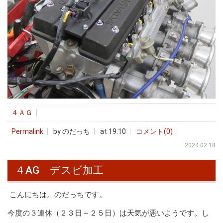
４ＡＧ
Permalink
by のだっち
at 19:10
コメント(0)
2024.02.18
４AG デスビ加工
こんにちは。のだっちです。
今度の３連休（２３日～２５日）は天気が悪いようです。し