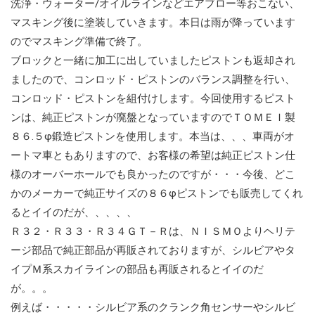
洗浄・ウォーター/オイルラインなどエアブロー等おこない、
マスキング後に塗装していきます。本日は雨が降っています
のでマスキング準備で終了。
ブロックと一緒に加工に出していましたピストンも返却され
ましたので、コンロッド・ピストンのバランス調整を行い、
コンロッド・ピストンを組付けします。今回使用するピスト
ンは、純正ピストンが廃盤となっていますのでＴＯＭＥＩ製
８６.５φ鍛造ピストンを使用します。本当は、、、車両がオ
ートマ車ともありますので、お客様の希望は純正ピストン仕
様のオーバーホールでも良かったのですが・・・今後、どこ
かのメーカーで純正サイズの８６φピストンでも販売してくれ
るとイイのだが、、、、、
Ｒ３２・Ｒ３３・Ｒ３４ＧＴ－Ｒは、ＮＩＳＭＯよりヘリテ
ージ部品で純正部品が再販されておりますが、シルビアやタ
イプＭ系スカイラインの部品も再販されるとイイのだ
が。。。
例えば・・・・・シルビア系のクランク角センサーやシルビ