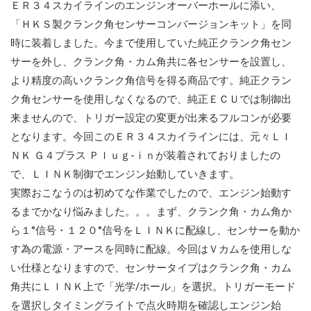
ＥＲ３４スカイラインのエンジンオーバーホールに添い、
「ＨＫＳ製クランク角センサーコンバージョンキット」を同
時に装着しました。今まで使用していた純正クランク角セン
サーを外し、クランク角・カム角共に各センサーを設置し、
より精度の高いクランク角信号を得る商品です。純正クラン
ク角センサーを使用しなくなるので、純正ＥＣＵでは制御出
来ませんので、トリガー設定の変更が出来るフルコンが必要
となります。今回このＥＲ３４スカイラインには、元々ＬＩ
ＮＫ Ｇ４プラス Ｐｌｕｇ-ｉｎが装着されておりましたの
で、ＬＩＮＫ制御でエンジン始動していきます。
実際おこなうのは初めてな作業でしたので、エンジン始動す
るまでかなり悩みました。。。まず、クランク角・カム角か
ら１°信号・１２０°信号をＬＩＮＫに配線し、センサーを動か
す為の電源・アースを同時に配線。今回はＶカムを使用しな
い仕様となりますので、センサータイプはクランク角・カム
角共にＬＩＮＫ上で「光学/ホール」を選択。トリガーモード
を選択しタイミングライトで点火時期を確認しエンジン始