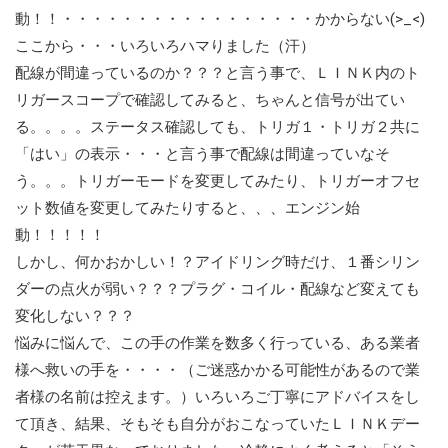
動！！・・・・・・・・・・・・・・・・・かからない(>_<)
ここから・・・いろいろハマりました（汗）
配線が間違っているのか？？？と言う事で、ＬＩＮＫ内のト
リガースコープで確認してみると、ちゃんと信号が出てい
る。。。。ステータス確認しても、トリガ１・トリガ２共に
「はい」の表示・・・と言う事で配線は間違っていなそ
う。。。トリガーモードを変更してみたり、トリガーオフセ
ット数値を変更してみたりすると、、、エンジン始
動！！！！！
しかし、何かおかしい！？アイドリング時だけ、１番シリン
ダーの点火が弱い？？？プラグ・コイル・配線など変えても
変化しない？？？
悩みに悩んで、この手の作業を数多く行っている、ある業者
様へ救いの手を・・・・（ご迷惑かかる可能性があるので業
者様の名前は控えます。）いろいろご丁寧にアドバイスをし
て頂き、結果、そもそも自分がおこなっていたＬＩＮＫデー