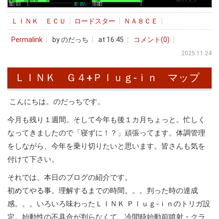
ＬＩＮＫ ＥＣＵ
ロードスター
ＮＡ８ＣＥ
Permalink
by のだっち
at 16:45
コメント(0)
2025.11.24
ＬＩＮＫ Ｇ４+Ｐｌｕｇ-ｉｎ マップ
こんにちは。のだっちです。
今月も残り１週間。そして今年も後１カ月ちょっと。忙しく
なってきましたので「寝ずに！？」頑張ってます。体調管理
をしながら、今年を乗り切りたいと思います。皆さんも気を
付けて下さい。
それでは、本日のブログの紹介です。
初めてやる事。理解するまでの時間。。。判った時の達成
感。。。いろいろ味わったＬＩＮＫ Ｐｌｕｇ-ｉｎのトリガ設
定。始動性の不具合が判らなくて、冷間時始動前噴射・クラ