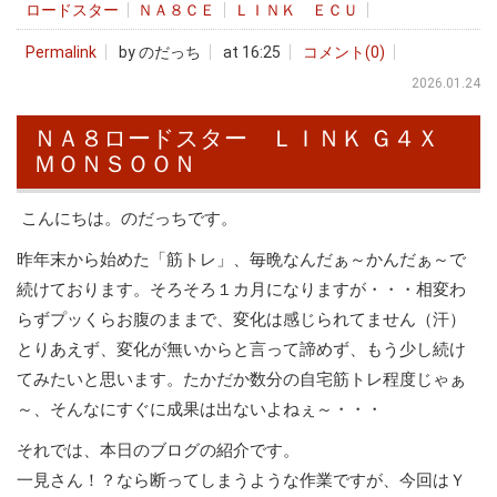
ロードスター
ＮＡ８ＣＥ
ＬＩＮＫ ＥＣＵ
Permalink
by のだっち
at 16:25
コメント(0)
2026.01.24
ＮＡ８ロードスター ＬＩＮＫ Ｇ４Ｘ
ＭＯＮＳＯＯＮ
こんにちは。のだっちです。
昨年末から始めた「筋トレ」、毎晩なんだぁ～かんだぁ～で
続けております。そろそろ１カ月になりますが・・・相変わ
らずプッくらお腹のままで、変化は感じられてません（汗）
とりあえず、変化が無いからと言って諦めず、もう少し続け
てみたいと思います。たかだか数分の自宅筋トレ程度じゃぁ
～、そんなにすぐに成果は出ないよねぇ～・・・
それでは、本日のブログの紹介です。
一見さん！？なら断ってしまうような作業ですが、今回はＹ