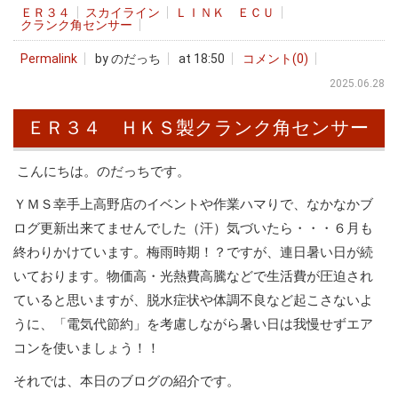
ＥＲ３４
スカイライン
ＬＩＮＫ ＥＣＵ
クランク角センサー
Permalink
by のだっち
at 18:50
コメント(0)
2025.06.28
ＥＲ３４ ＨＫＳ製クランク角センサー
こんにちは。のだっちです。
ＹＭＳ幸手上高野店のイベントや作業ハマりで、なかなかブ
ログ更新出来てませんでした（汗）気づいたら・・・６月も
終わりかけています。梅雨時期！？ですが、連日暑い日が続
いております。物価高・光熱費高騰などで生活費が圧迫され
ていると思いますが、脱水症状や体調不良など起こさないよ
うに、「電気代節約」を考慮しながら暑い日は我慢せずエア
コンを使いましょう！！
それでは、本日のブログの紹介です。