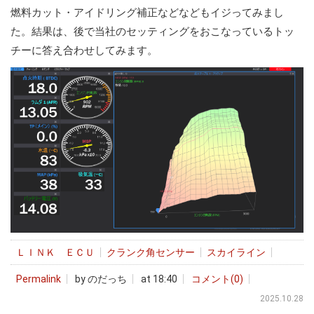
燃料カット・アイドリング補正などなどもイジってみまし
た。結果は、後で当社のセッティングをおこなっているトッ
チーに答え合わせしてみます。
ＬＩＮＫ ＥＣＵ
クランク角センサー
スカイライン
Permalink
by のだっち
at 18:40
コメント(0)
2025.10.28