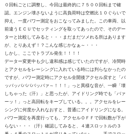
０回転ごとに調整し、今回は最終的に７５００回転まで確
認。エンジン壊さないように高負荷時は空燃比１０ぐらいで
抑え、一度パワー測定をおこなってみました。この車両、以
前違うＥＣＵでセッティングを取ってあったので、そのデー
ターと比較してみると・・・まだまだツメれる所はあります
が、とりあえず！？こんな感じかなぁ～・・・
しかし、ここでトラブル発生！！！！
データー変更中も少し違和感は感じていたのですが、冷間時
とアクセルをレーシングに入れている時には判らなかったの
ですが、パワー測定時にアクセル全開後アクセル戻すと「バ
ッバッババババッバァ～！！！」っと異様な音が、一瞬「壊
しちゃった（汗）」と思ったが、アイドリング時でも「バァ
ーッ！」っと高回転をキープしている。。。アクセルをレー
シングに何度か入れなおすと、普通にアイドリングになる。
パワー測定を再度行っても、アクセルＯＦＦで回転数が下が
らない・・・（汗）確認してみると、４連スロットルの３