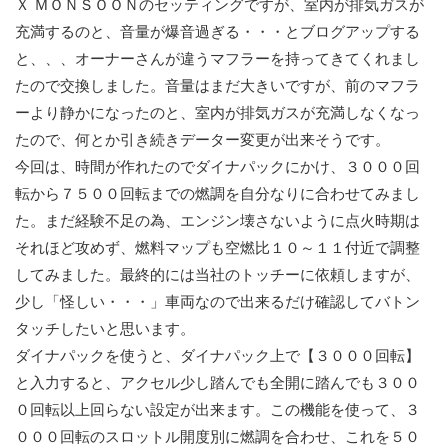
Ｘ ＭＯＮＳＯＯＮのセッティングですが、室内が排気ガスが
充満するのと、音量が爆音過ぎる・・・とブログアップする
と、、、オーナーさんが違うマフラーを持ってきてくれまし
たので交換しました。音量はまだ大きいですが、前のマフラ
ーより静かになったのと、室内が排気ガスが充満しなくなっ
たので、何とか引き続きデーター変更が出来そうです。
今回は、時間が作れたのでダイナパックにかけ、３０００回
転から７５００回転までの燃調を自分なりに合わせてみまし
た。まだ経験不足の為、エンジン壊さないように点火時期は
それほど攻めず、燃料マップも空燃比１０～１１付近で調整
してみました。最終的には当社のトッチーに依頼しますが、
少し「怪しい・・・」車両なので出来るだけ確認してバトン
タッチしたいと思います。
ダイナパックを使うと、ダイナパック上で【３０００回転】
と入力すると、アクセル少し踏んでも全開に踏んでも３００
０回転以上回らない設定が出来ます。この機能を使って、３
０００回転のスロットル開度別に燃調を合わせ、これを５０