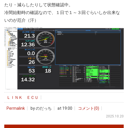
たり・減らしたりして状態確認中。
冷間始動時の確認なので、１日で１～３回ぐらいしか出来な
いのが厄介（汗）
ＬＩＮＫ ＥＣＵ
Permalink
by のだっち
at 19:00
コメント(0)
2025.10.20