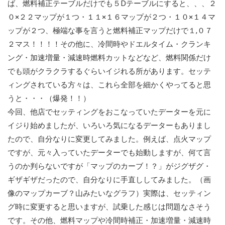
ば、燃料補正テーブルだけでも５Dテーブルにすると、、、２
０×２２マップが１つ・１１×１６マップが２つ・１０×１４マ
ップが２つ、極端な事を言うと燃料補正マップだけで１,０７
２マス！！！！その他に、冷間時やドエルタイム・クランキ
ング・加速増量・減速時燃料カットなどなど、燃料関係だけ
でも頭がクラクラするぐらいイジれる所があります。セッテ
ィングされている方々は、これら全部を細かくやってると思
うと・・・（爆発！！）
今回、他店でセッティングをおこなっていたデーターを元に
イジり始めましたが、いろいろ気になるデーターもありまし
たので、自分なりに変更してみました。例えば、点火マップ
ですが、元々入っていたデーターでも始動しますが、何て言
うのか判らないですが「マップのカーブ！？」がジグザグ・
ギザギザだったので、自分なりに手直ししてみました。（画
像のマップカーブ？山みたいなグラフ）実際は、セッティン
グ時に変更すると思いますが、試乗した感じは問題なさそう
です。その他、燃料マップや冷間時補正・加速増量・減速時