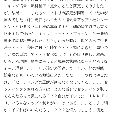
ンキング増量・燃料補正・点火などなど変更してみました
が、結局・・・またもや！？トリガ設定が間違っていたのが
原因でした（汗）現在はハイカム・排気量アップ・社外ター
ビン・社外ＥＸマニ仕様の車両ですが、朝の冷間時でも乗り
込まずして外から「キュッキュッ・・・ブゥ～ン」と一発始
動まで調整出来ました。判らなかった時は、風呂入っている
時も・・・・寝床に付いた時でも・・・頭によぎり、思いつ
くと次の日試して・・・変化なし（汗）の繰り返し。結果、
いろいろ理解し冷静に考えると現在の状態になるんだろうな
ぁ～と理解した。トリガ設定の間違いでしたが、他の機能・
設定なども、いろいろ勉強出来た。ただ・・・やればやるだ
け、「セッティングの正解が判らなくなってくる」。。。セ
ッティングをされる方々は、どんな感じでセッティング取っ
てるんだろぅと気になる？？？自分がイジったＬＩＮＫ ＥＣ
Ｕ。いろんなマップ・制御がいっぱいある。。。どこまで細
かくイジればいいんだろぅ～？？？と悩んでしまう。例え