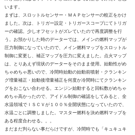
います。
まずは、スロットルセンサー・ＭＡＰセンサーの較正をかけ
ました。次は、トリガー設定・トリガースコープにてトリガ
ーの確認。少しオフセットがズレていたので再度調整を行
う。お預かりした時のデーターでは、メインの燃料マップが
圧力制御になっていたので、メイン燃料マップをスロットル
制御に変更し、補正マップを圧力に変えました。点火マップ
は、とりあえず現状のデーターをそのまま使用。始動性がめ
ちゃめちゃ悪いので、冷間時始動の始動前噴射・クランキン
グ増量補正・始動後増量補正を何度か冷間時にてクランキン
グをおこない合わせる。エンジン始動すると回転数がめちゃ
めちゃ高かったので、アイドル制御の確認をしてみると、全
水温領域でＩＳＣＶが１００％全開状態になっていたので、
水温ごとに調整しました。マスター燃料を決め燃料マップを
ある程度合わせる。。。
まだまだ判らない事だらけですが、冷間時でも「キュキュキ