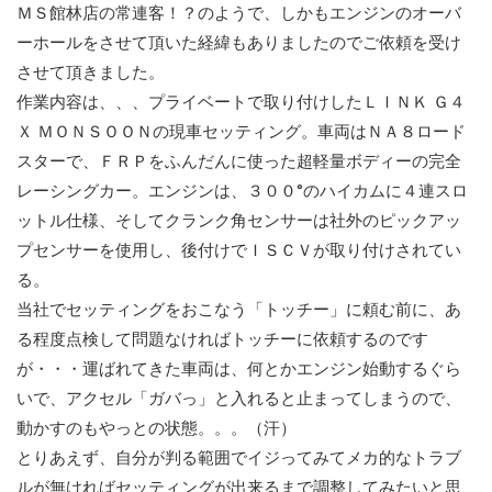
ＭＳ館林店の常連客！？のようで、しかもエンジンのオーバ
ーホールをさせて頂いた経緯もありましたのでご依頼を受け
させて頂きました。
作業内容は、、、プライベートで取り付けしたＬＩＮＫ Ｇ４
Ｘ ＭＯＮＳＯＯＮの現車セッティング。車両はＮＡ８ロード
スターで、ＦＲＰをふんだんに使った超軽量ボディーの完全
レーシングカー。エンジンは、３００°のハイカムに４連スロ
ットル仕様、そしてクランク角センサーは社外のピックアッ
プセンサーを使用し、後付けでＩＳＣＶが取り付けされてい
る。
当社でセッティングをおこなう「トッチー」に頼む前に、あ
る程度点検して問題なければトッチーに依頼するのです
が・・・運ばれてきた車両は、何とかエンジン始動するぐら
いで、アクセル「ガバっ」と入れると止まってしまうので、
動かすのもやっとの状態。。。（汗）
とりあえず、自分が判る範囲でイジってみてメカ的なトラブ
ルが無ければセッティングが出来るまで調整してみたいと思