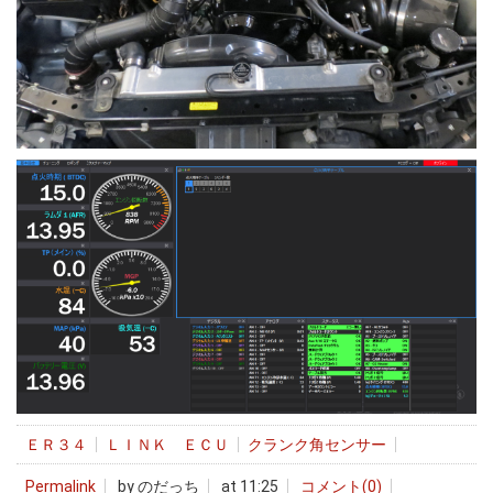
ＥＲ３４
ＬＩＮＫ ＥＣＵ
クランク角センサー
Permalink
by のだっち
at 11:25
コメント(0)