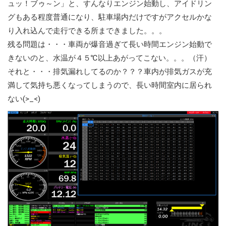
ュッ！ブゥ～ン」と、すんなりエンジン始動し、アイドリン
グもある程度普通になり、駐車場内だけですがアクセルかな
り入れ込んで走行できる所まできました。。。
残る問題は・・・車両が爆音過ぎて長い時間エンジン始動で
きないのと、水温が４５℃以上あがってこない。。。（汗）
それと・・・排気漏れしてるのか？？？車内が排気ガスが充
満して気持ち悪くなってしまうので、長い時間室内に居られ
ない(>_<)