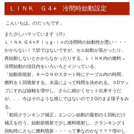
ＬＩＮＫ Ｇ４+ 冷間時始動設定
こんいちは。のだっちです。
また少しハマっています（汗）
ＬＩＮＫ Ｇ４+Ｐｌｕｇ-ｉｎの冷間時の始動性が悪い・・・
かからない！？訳ではないですが、セル始動が長かったり、
再始動しないとかからなかったりする。ＬＩＮＫ内の燃料→
冷間始動の項目内をいろいろとイジっている。
「始動前噴射」キーＯＮやスタート時にテーブル内の時間、
燃料を１回噴射する。水温によって時間を決めれる。３Dマッ
プにすれば縦軸を増やし、さらに細かくセット出来そうだ
が、、、今はそのような感じではないので２Dのまま様子をみ
る。
「初回クランキング補正」エンジン始動の最初の１回転だけ
補正を行う。始動前噴射で少し燃料噴射し、クランキング１
回転時にさらに燃料噴射・・・って事なのかな？？？増やし