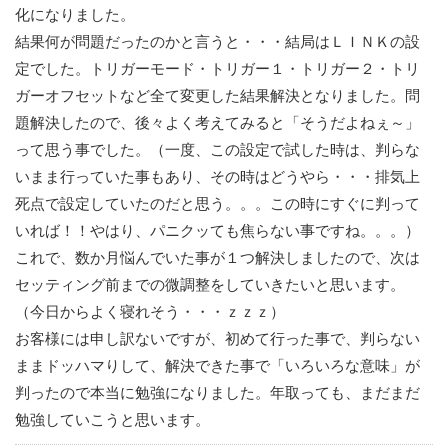
化になりました。
結果何が問題だったのかと言うと・・・結局はＬＩＮＫの設
定でした。トリガーモード・トリガー１・トリガー２・トリ
ガーオフセットなど全て変更した結果解決となりました。問
題解決したので、後々よく考えてみると「そうだよねぇ～」
って思う事でした。（一度、この設定で試した時は、判らな
いまま行っていた事もあり、その時はどうやら・・・排気上
死点で設定していたのだと思う。。。この時にすぐに判って
いれば！！やはり、パニクッても焦らない事ですね。。。）
これで、数か月悩んでいた事が１つ解決しましたので、次は
セッティング前までの微調整をしていきたいと思います。
（今日からよく寝れそう・・・ｚｚｚ）
お客様には申し訳ないですが、初めて行った事で、判らない
ままドッハマりして、解決できた事で「いろいろな意味」が
判ったので本当に勉強になりました。年取っても、まだまだ
勉強していこうと思います。