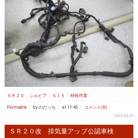
ＳＲ２０
シルビア
Ｓ１５
特殊作業
Permalink
by のだっち
at 11:45
コメント(0)
2025.03.07
ＳＲ２０改 排気量アップ公認車検