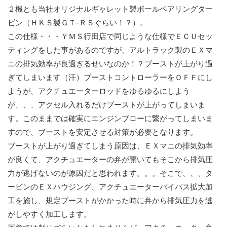
２機とも当社オリジナルギャレット製ボールベアリングター
ビン（ＨＫＳ製ＧＴ-ＲＳぐらい！？）。
この仕様・・・ＹＭＳ行田店で同じような仕様でＥＣＵセッ
ティングをした事があるのですが、アルトラック製のＥＸマ
ニの排気効率が良過ぎるせいなのか！？ブーストが上がり過
ぎてしまいます（汗）ブーストコントローラーをＯＦＦにし
ようが、アクチュエーターロッドをゆるゆるにしよう
が、、、アクセル入れるだけブーストが上がってしまいま
す。このままでは確実にエンジンブローに繋がってしまいま
すので、ブーストを安定させる対策が必要となります。
ブーストが上がり過ぎてしまう原因は、ＥＸマニの排気効率
が良くて、アクチュエーターの弁が開いてもそこから排気圧
力が逃げないのが原因だと思われます。。。そこで、、、タ
ービンのＥＸハウジング、アクチュエーターバイパス拡大加
工を施し、規定ブーストがかかった時に弁から排気圧力を逃
がしやすく加工します。