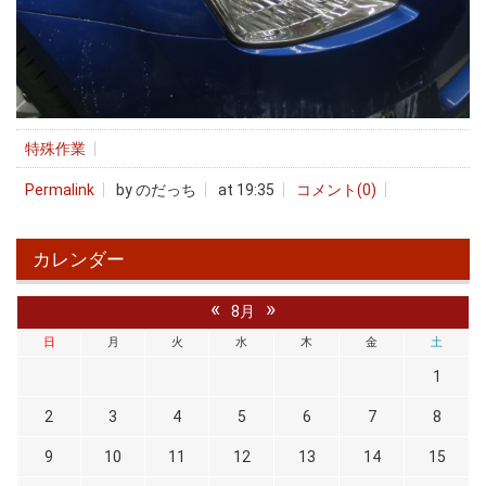
特殊作業
Permalink
by のだっち
at 19:35
コメント(0)
カレンダー
«
»
8月
日
月
火
水
木
金
土
1
2
3
4
5
6
7
8
9
10
11
12
13
14
15