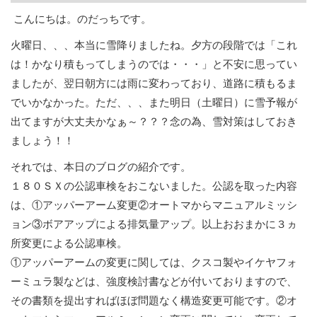
こんにちは。のだっちです。
火曜日、、、本当に雪降りましたね。夕方の段階では「これ
は！かなり積もってしまうのでは・・・」と不安に思ってい
ましたが、翌日朝方には雨に変わっており、道路に積もるま
でいかなかった。ただ、、、また明日（土曜日）に雪予報が
出てますが大丈夫かなぁ～？？？念の為、雪対策はしておき
ましょう！！
それでは、本日のブログの紹介です。
１８０ＳＸの公認車検をおこないました。公認を取った内容
は、①アッパーアーム変更②オートマからマニュアルミッシ
ョン③ボアアップによる排気量アップ。以上おおまかに３ヵ
所変更による公認車検。
①アッパーアームの変更に関しては、クスコ製やイケヤフォ
ーミュラ製などは、強度検討書などが付いておりますので、
その書類を提出すればほぼ問題なく構造変更可能です。②オ