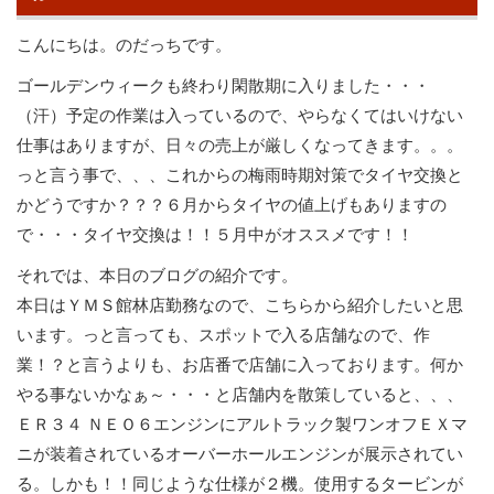
こんにちは。のだっちです。
ゴールデンウィークも終わり閑散期に入りました・・・
（汗）予定の作業は入っているので、やらなくてはいけない
仕事はありますが、日々の売上が厳しくなってきます。。。
っと言う事で、、、これからの梅雨時期対策でタイヤ交換と
かどうですか？？？６月からタイヤの値上げもありますの
で・・・タイヤ交換は！！５月中がオススメです！！
それでは、本日のブログの紹介です。
本日はＹＭＳ館林店勤務なので、こちらから紹介したいと思
います。っと言っても、スポットで入る店舗なので、作
業！？と言うよりも、お店番で店舗に入っております。何か
やる事ないかなぁ～・・・と店舗内を散策していると、、、
ＥＲ３４ ＮＥＯ６エンジンにアルトラック製ワンオフＥＸマ
ニが装着されているオーバーホールエンジンが展示されてい
る。しかも！！同じような仕様が２機。使用するタービンが