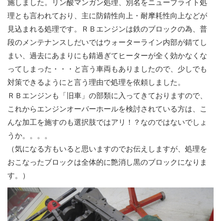
施しました。リン酸マンガン処理、別名をニューブライト処
理とも言われており、主に防錆性向上・耐摩耗性向上などが
見込まれる処理です。ＲＢエンジンは鉄のブロックの為、普
段のメンテナンスしだいではウォーターライン内部が錆てし
まい、過去にあまりにも錆過ぎてヒーターが全く効かなくな
ってしまった・・・と言う車両もありましたので、少しでも
対策できるようにと言う理由で処理を依頼しました。
ＲＢエンジンも「旧車」の部類に入ってきておりますので、
これからエンジンオーバーホールを検討されている方は、こ
んな加工を施すのも選択肢ではアリ！？なのではないでしょ
うか。。。。
（気になる方もいると思いますのでお伝えしますが、処理を
おこなったブロックは全体的に艶消し黒のブロックになりま
す。）