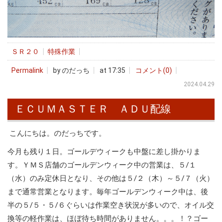
ＳＲ２０
特殊作業
Permalink
by のだっち
at 17:35
コメント(0)
2024.04.29
ＥＣＵＭＡＳＴＥＲ ＡＤＵ配線
こんにちは。のだっちです。
今月も残り１日。ゴールデウィークも中盤に差し掛かりま
す。ＹＭＳ店舗のゴールデンウィーク中の営業は、５/１
（水）のみ定休日となり、その他は５/２（木）～５/７（火）
まで通常営業となります。毎年ゴールデンウィーク中は、後
半の５/５・５/６ぐらいは作業空き状況が多いので、オイル交
換等の軽作業は、ほぼ待ち時間がありません。。。！？ゴー