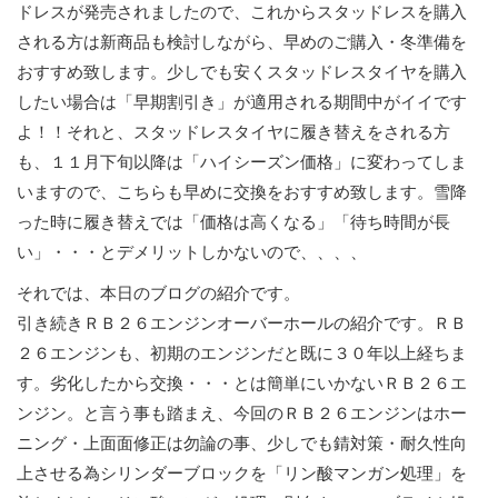
ドレスが発売されましたので、これからスタッドレスを購入
される方は新商品も検討しながら、早めのご購入・冬準備を
おすすめ致します。少しでも安くスタッドレスタイヤを購入
したい場合は「早期割引き」が適用される期間中がイイです
よ！！それと、スタッドレスタイヤに履き替えをされる方
も、１１月下旬以降は「ハイシーズン価格」に変わってしま
いますので、こちらも早めに交換をおすすめ致します。雪降
った時に履き替えでは「価格は高くなる」「待ち時間が長
い」・・・とデメリットしかないので、、、、
それでは、本日のブログの紹介です。
引き続きＲＢ２６エンジンオーバーホールの紹介です。ＲＢ
２６エンジンも、初期のエンジンだと既に３０年以上経ちま
す。劣化したから交換・・・とは簡単にいかないＲＢ２６エ
ンジン。と言う事も踏まえ、今回のＲＢ２６エンジンはホー
ニング・上面面修正は勿論の事、
少しでも錆対策・耐久性向
上させる為シリンダーブロックを「リン酸マンガン処理」を