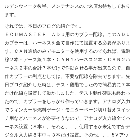
ルデンウィーク後半、メンテナンスのご来店お待ちしており
ます。
それでは、本日のブログの紹介です。
ＥＣＵＭＡＳＴＥＲ ＡＤＵ用のカプラー配線。このＡＤＵ
カプラーは、ハーネスを全て自作にて設置する必要がありま
す。ＣＡＮ通信のみでモニターを使用するのであれば、電源
線２本・アース線１本・ＣＡＮ１ハーネス２本・ＣＡＮ２ハ
ーネス２本の合計７本だけで作動させる事が出来るので、自
作カプラーの利点としては、不要な配線を除去できます。先
日ブログ紹介した時は、テスト段階でしたので簡易的に７本
だけ配線を設置して動かしました。テスト動作確認も終わっ
たので、カプラーをしっかり作っていきます。アナログ入力
でウィンカーや燃料ゲージ・モニターページ切り替えスイッ
チ用などハーネスが必要そうなので、アナログ入力線全てハ
ーネス設置（８本）、それと、、、使用するか未定ですがデ
ジタル入力線８本中→３本だけ設置。その他、、、5Ｖアウ