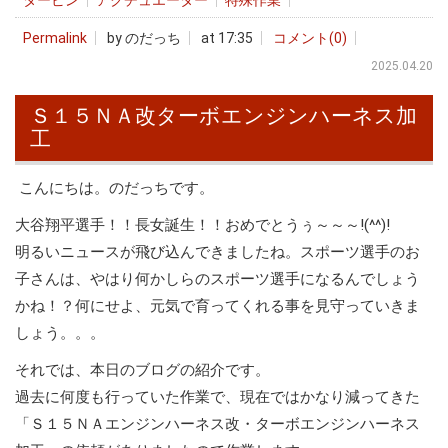
タービン
アクチュエーター
特殊作業
Permalink
by のだっち
at 17:35
コメント(0)
2025.04.20
Ｓ１５ＮＡ改ターボエンジンハーネス加
工
こんにちは。のだっちです。
大谷翔平選手！！長女誕生！！おめでとうぅ～～～!(^^)!
明るいニュースが飛び込んできましたね。スポーツ選手のお
子さんは、やはり何かしらのスポーツ選手になるんでしょう
かね！？何にせよ、元気で育ってくれる事を見守っていきま
しょう。。。
それでは、本日のブログの紹介です。
過去に何度も行っていた作業で、現在ではかなり減ってきた
「Ｓ１５ＮＡエンジンハーネス改・ターボエンジンハーネス