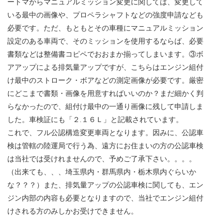
ートマからマニュアルミッション変更に関しては、変更して
いる最中の画像や、プロペラシャフトなどの強度申請なども
必要です。ただ、もともとその車種にマニュアルミッション
設定のある車両で、そのミッションを使用するならば、必要
書類などは整備書コピペでおおまか揃ってしまいます。③ボ
アアップによる排気量アップですが、こちらはエンジン組付
け最中のストローク・ボアなどの測定画像が必要です。厳密
にどこまで書類・画像を用意すればいいのか？まだ細かく判
らなかったので、組付け最中の一通り画像に残して申請しま
した。車検証にも「２.１６Ｌ」と記載されています。
これで、フル公認構造変更車両となります。因みに、公認車
検は管轄の陸運局で行う為、遠方にお住まいの方の公認車検
は当社では受けれませんので、予めご了承下さい。。。。
（出来ても、、、埼玉県内・群馬県内・栃木県内ぐらいか
な？？？）また、排気量アップの公認車検に関しても、エン
ジン内部の内容も必要となりますので、当社でエンジン組付
けされる方のみしかお受けできません。