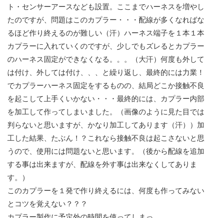
ト・センサーアースなども設置。ここまでハーネスを増やし
たのですが、問題はこのカプラー・・・配線が多くなればな
るほど作り終えるのが難しい（汗）ハーネス端子を１本１本
カプラーに入れていくのですが、少しでもズレるとカプラー
のハーネス固定ができなくなる。。。（大汗）何度も外して
は付け、外しては付け、、、と繰り返し、最終的には力業！
でカプラーハーネス固定をするものの、結局どこか接触不良
を起こして上手くいかない・・・最終的には、カプラー内部
を加工して作ってしまいました。（画像のように見た目では
判らないと思いますが、かなり加工してあります（汗））加
工した結果、たぶん！？これなら接触不良は起こさないと思
うので、使用には問題ないと思います。（後から配線を追加
する事は出来ますが、配線を外す事は出来なくしてありま
す。）
このカプラーを１発で作り終えるには、何度も作ってみない
とコツを覚えない？？？
カプラー製作に予定外の時間を使ってしまっ