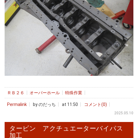
ＲＢ２６
オーバーホール
特殊作業
Permalink
by のだっち
at 11:50
コメント(0)
2025.05.10
タービン アクチュエーターバイパス
加工