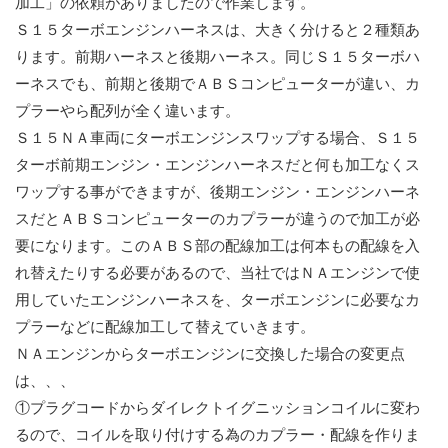
加工」の依頼がありましたので作業します。
Ｓ１５ターボエンジンハーネスは、大きく分けると２種類あ
ります。前期ハーネスと後期ハーネス。同じＳ１５ターボハ
ーネスでも、前期と後期でＡＢＳコンピューターが違い、カ
プラーやら配列が全く違います。
Ｓ１５ＮＡ車両にターボエンジンスワップする場合、Ｓ１５
ターボ前期エンジン・エンジンハーネスだと何も加工なくス
ワップする事ができますが、後期エンジン・エンジンハーネ
スだとＡＢＳコンピューターのカプラーが違うので加工が必
要になります。このＡＢＳ部の配線加工は何本もの配線を入
れ替えたりする必要があるので、当社ではＮＡエンジンで使
用していたエンジンハーネスを、ターボエンジンに必要なカ
プラーなどに配線加工して替えていきます。
ＮＡエンジンからターボエンジンに交換した場合の変更点
は、、、
①プラグコードからダイレクトイグニッションコイルに変わ
るので、コイルを取り付けする為のカプラー・配線を作りま