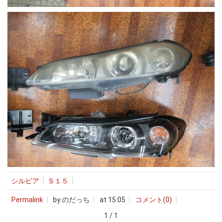
シルビア
Ｓ１５
Permalink
by のだっち
at 15:05
コメント(0)
1 / 1