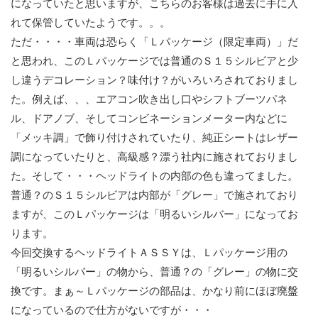
になっていたと思いますが、こちらのお客様は過去に手に入
れて保管していたようです。。。
ただ・・・・車両は恐らく「Ｌパッケージ（限定車両）」だ
と思われ、このＬパッケージでは普通のＳ１５シルビアと少
し違うデコレーション？味付け？がいろいろされておりまし
た。例えば、、、エアコン吹き出し口やシフトブーツパネ
ル、ドアノブ、そしてコンビネーションメーター内などに
「メッキ調」で飾り付けされていたり、純正シートはレザー
調になっていたりと、高級感？漂う社内に施されておりまし
た。そして・・・ヘッドライトの内部の色も違ってました。
普通？のＳ１５シルビアは内部が「グレー」で施されており
ますが、このＬパッケージは「明るいシルバー」になってお
ります。
今回交換するヘッドライトＡＳＳＹは、Ｌパッケージ用の
「明るいシルバー」の物から、普通？の「グレー」の物に交
換です。まぁ～Ｌパッケージの部品は、かなり前にほぼ廃盤
になっているので仕方がないですが・・・