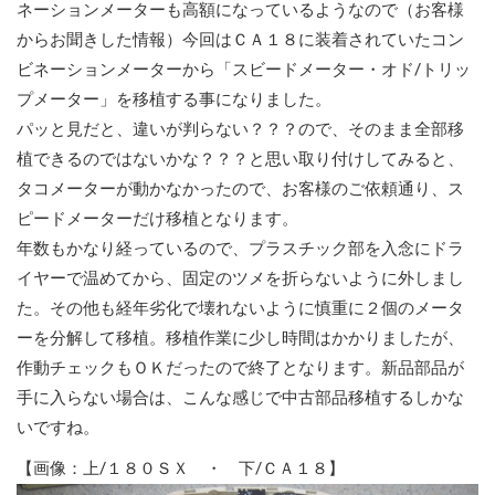
ネーションメーターも高額になっているようなので（お客様
からお聞きした情報）今回はＣＡ１８に装着されていたコン
ビネーションメーターから「スビードメーター・オド/トリッ
プメーター」を移植する事になりました。
パッと見だと、違いが判らない？？？ので、そのまま全部移
植できるのではないかな？？？と思い取り付けしてみると、
タコメーターが動かなかったので、お客様のご依頼通り、ス
ピードメーターだけ移植となります。
年数もかなり経っているので、プラスチック部を入念にドラ
イヤーで温めてから、固定のツメを折らないように外しまし
た。その他も経年劣化で壊れないように慎重に２個のメータ
ーを分解して移植。移植作業に少し時間はかかりましたが、
作動チェックもＯＫだったので終了となります。新品部品が
手に入らない場合は、こんな感じで中古部品移植するしかな
いですね。
【画像：上/１８０ＳＸ ・ 下/ＣＡ１８】