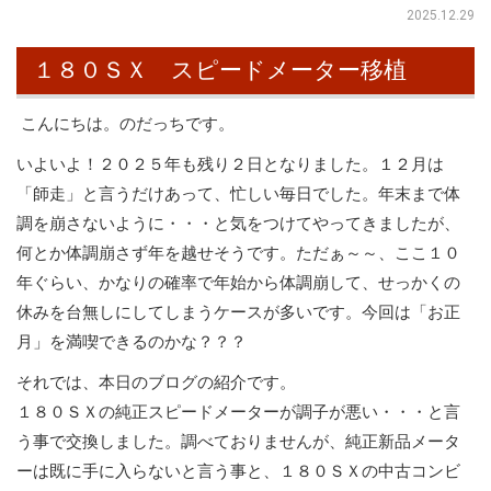
2025.12.29
１８０ＳＸ スピードメーター移植
こんにちは。のだっちです。
いよいよ！２０２５年も残り２日となりました。１２月は
「師走」と言うだけあって、忙しい毎日でした。年末まで体
調を崩さないように・・・と気をつけてやってきましたが、
何とか体調崩さず年を越せそうです。ただぁ～～、ここ１０
年ぐらい、かなりの確率で年始から体調崩して、せっかくの
休みを台無しにしてしまうケースが多いです。今回は「お正
月」を満喫できるのかな？？？
それでは、本日のブログの紹介です。
１８０ＳＸの純正スピードメーターが調子が悪い・・・と言
う事で交換しました。調べておりませんが、純正新品メータ
ーは既に手に入らないと言う事と、１８０ＳＸの中古コンビ