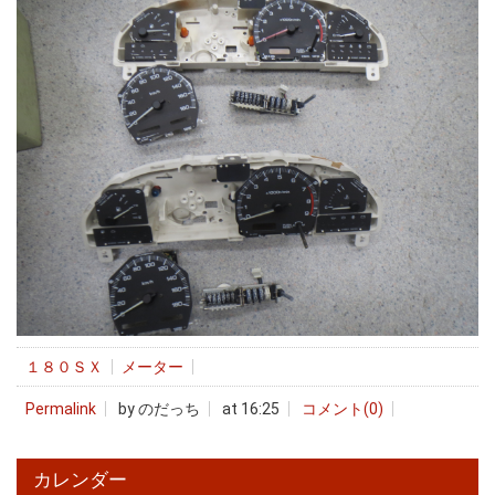
１８０ＳＸ
メーター
Permalink
by のだっち
at 16:25
コメント(0)
カレンダー