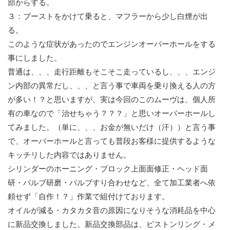
部からする。
３：ブーストをかけて乗ると、マフラーから少し白煙が出
る。
このような症状があったのでエンジンオーバーホールをする
事にしました。
普通は、、、走行距離もそこそこ走っているし、、、エンジ
ン内部の異常だし、、、と言う事で車両を乗り換える人の方
が多い！？と思いますが、実は今回のこのムーヴは、個人所
有の車なので「治せちゃう？？？」と思いオーバーホールし
てみました。（単に、、、お金が無いだけ（汗））と言う事
で、オーバーホールと言っても普段お客様に提供するような
キッチリした内容ではありません。
シリンダーのホーニング・ブロック上面面修正・ヘッド面
研・バルブ研磨・バルブすり合わせなど、全て加工業者へ依
頼せず「自作！？」作業で組付けております。
オイルが減る・カタカタ音の原因になりそうな消耗品を中心
に新品交換しました。新品交換部品は、ピストンリング・メ