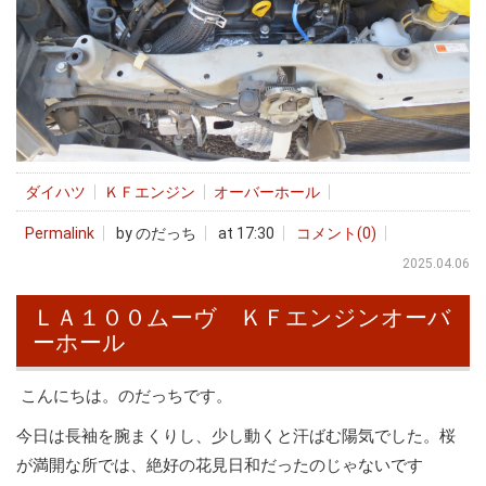
ダイハツ
ＫＦエンジン
オーバーホール
Permalink
by のだっち
at 17:30
コメント(0)
2025.04.06
ＬＡ１００ムーヴ ＫＦエンジンオーバ
ーホール
こんにちは。のだっちです。
今日は長袖を腕まくりし、少し動くと汗ばむ陽気でした。桜
が満開な所では、絶好の花見日和だったのじゃないです