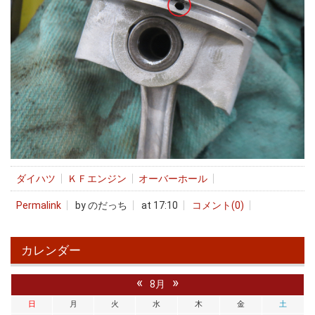
ダイハツ
ＫＦエンジン
オーバーホール
Permalink
by のだっち
at 17:10
コメント(0)
カレンダー
«
»
8月
日
月
火
水
木
金
土