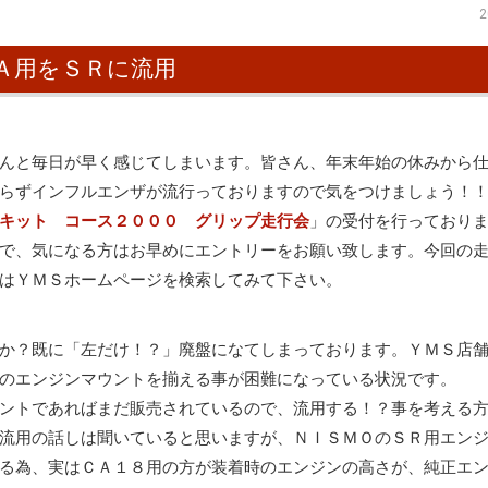
2
Ａ用をＳＲに流用
んと毎日が早く感じてしまいます。皆さん、年末年始の休みから
らずインフルエンザが流行っておりますので気をつけましょう！
キット コース２０００ グリップ走行会
」の受付を行っており
で、気になる方はお早めにエントリーをお願い致します。今回の
はＹＭＳホームページを検索してみて下さい。
か？既に「左だけ！？」廃盤になてしまっております。ＹＭＳ店
のエンジンマウントを揃える事が困難になっている状況です。
ントであればまだ販売されているので、流用する！？事を考える
流用の話しは聞いていると思いますが、ＮＩＳＭＯのＳＲ用エン
る為、実はＣＡ１８用の方が装着時のエンジンの高さが、純正エ