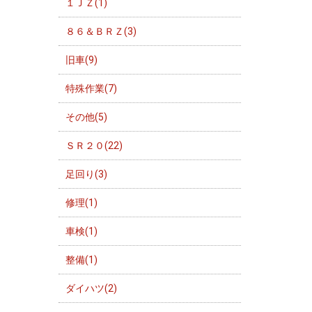
１ＪＺ(1)
８６＆ＢＲＺ(3)
旧車(9)
特殊作業(7)
その他(5)
ＳＲ２０(22)
足回り(3)
修理(1)
車検(1)
整備(1)
ダイハツ(2)