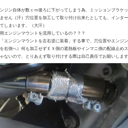
ンジン自体が数ｃｍ後ろに下がってしまう為、ミッションブラケ
ません（汗）穴位置を加工して取り付け出来たとしても、インタ
てしまいます。（大汗）
用エンジンマウントを流用しているの？？？
「エンジンマウントを左右逆に装着」する事で、穴位置やエンジ
を右側へ）何も加工せずＥＸ側の遮熱板やインマニ側の配線止め
ゃないので、とりあえず取り付けする際は自己責任でお願いしま