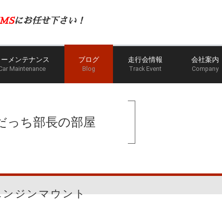
MS
にお任せ下さい！
カーメンテナンス
ブログ
走行会情報
会社案内
Car Maintenance
Blog
Track Event
Company
ホー
だっち部長の部屋
エンジンマウント