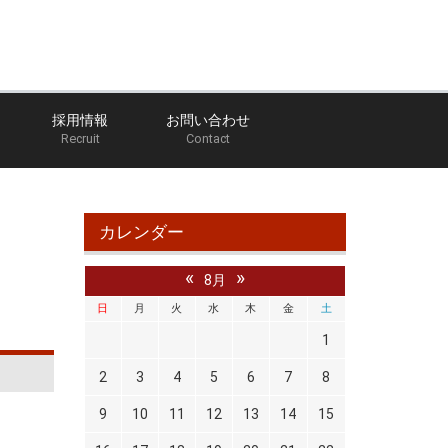
採用情報
お問い合わせ
Recruit
Contact
ム
ブログ
のだっち部長の部屋
エンジンマウント
カレンダー
«
»
8月
日
月
火
水
木
金
土
1
2
3
4
5
6
7
8
9
10
11
12
13
14
15