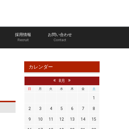
採用情報
お問い合わせ
Recruit
Contact
ホーム
ブログ
のだっち部長の部屋
１ＪＺ
カレンダー
«
»
8月
日
月
火
水
木
金
土
1
2
3
4
5
6
7
8
9
10
11
12
13
14
15