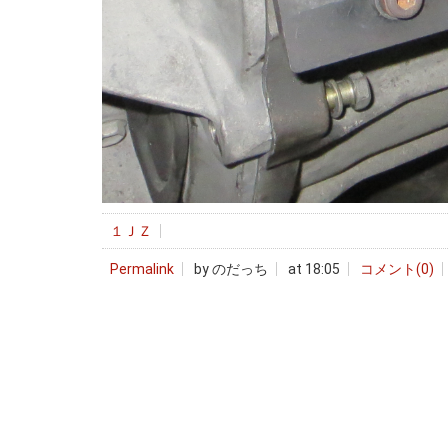
１ＪＺ
Permalink
by のだっち
at 18:05
コメント(0)