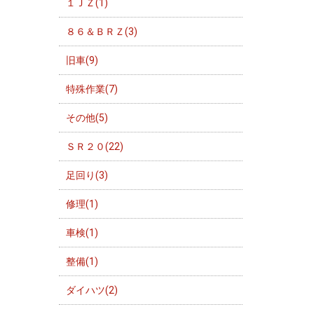
１ＪＺ(1)
８６＆ＢＲＺ(3)
旧車(9)
特殊作業(7)
その他(5)
ＳＲ２０(22)
足回り(3)
修理(1)
車検(1)
整備(1)
ダイハツ(2)