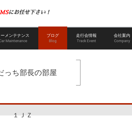
MS
にお任せ下さい！
カーメンテナンス
ブログ
走行会情報
会社案内
Car Maintenance
Blog
Track Event
Company
だっち部長の部屋
１ＪＺ