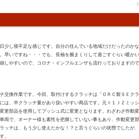
2
日少し寝不足な感じです。自分の住んでいる地域だけだったのか
。早いですね・・・でも、長袖を腕まくりして過ごすぐらい暖か
崩しやすいので、コロナ・インフルエンザも流行っておりますの
チ交換作業です。今回、取付けするクラッチは「ＯＲＣ製ＳＥク
には、半クラッチ量があり扱いやすい商品です。元々１ＪＺミッ
変更部品を使用してプッシュ式に変更となります。わざわざ作動
車両で、オーナー様も素性を把握していない事もあり、作動変更
ラッチは、もう少し使えたかな！？と言うぐらいの状態でしたが
す。