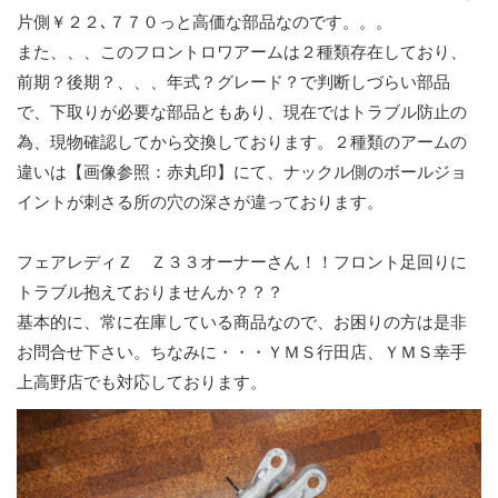
片側￥２２､７７０っと高価な部品なのです。。。
また、、、このフロントロワアームは２種類存在しており、
前期？後期？、、、年式？グレード？で判断しづらい部品
で、下取りが必要な部品ともあり、現在ではトラブル防止の
為、現物確認してから交換しております。２種類のアームの
違いは【画像参照：赤丸印】にて、ナックル側のボールジョ
イントが刺さる所の穴の深さが違っております。
フェアレディＺ Ｚ３３オーナーさん！！フロント足回りに
トラブル抱えておりませんか？？？
基本的に、常に在庫している商品なので、お困りの方は是非
お問合せ下さい。ちなみに・・・ＹＭＳ行田店、ＹＭＳ幸手
上高野店でも対応しております。