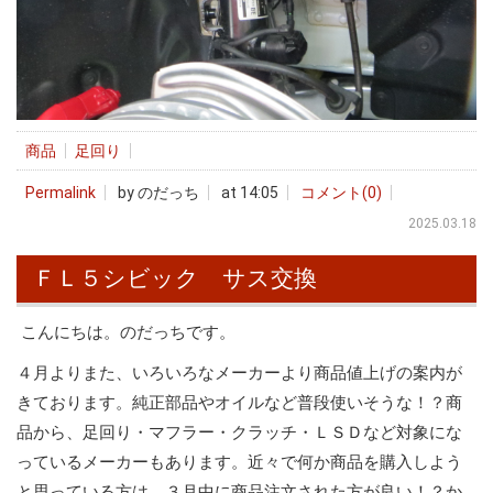
商品
足回り
Permalink
by のだっち
at 14:05
コメント(0)
2025.03.18
ＦＬ５シビック サス交換
こんにちは。のだっちです。
４月よりまた、いろいろなメーカーより商品値上げの案内が
きております。純正部品やオイルなど普段使いそうな！？商
品から、足回り・マフラー・クラッチ・ＬＳＤなど対象にな
っているメーカーもあります。近々で何か商品を購入しよう
と思っている方は、３月中に商品注文された方が良い！？か