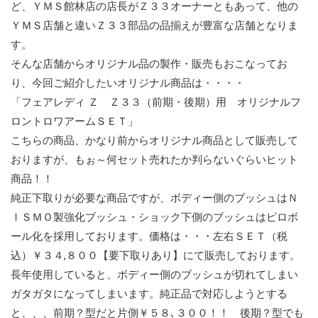
ど、ＹＭＳ館林店の店長がＺ３３オーナーともあって、他の
ＹＭＳ店舗と違いＺ３３部品の品揃えが豊富な店舗となりま
す。
そんな店舗からオリジナル品の製作・販売もおこなってお
り、今回ご紹介したいオリジナル商品は・・・・
「フェアレディ Ｚ Ｚ３３（前期・後期）用 オリジナルフ
ロントロワアームＳＥＴ」
こちらの商品、かなり前からオリジナル商品として販売して
おりますが、もぉ～何セット売れたか判らないぐらいヒット
商品！！
純正下取りが必要な商品ですが、ボディー側のブッシュはＮ
ＩＳＭＯ製強化ブッシュ・ショック下側のブッシュはピロボ
ール化を採用しております。価格は・・・左右ＳＥＴ（税
込）￥３４,８００【要下取りあり】にて販売しております。
長年使用していると、ボディー側のブッシュが切れてしまい
ガタガタになってしまいます。純正品で対応しようとする
と、、、前期？型だと片側￥５８､３００！！ 後期？型でも