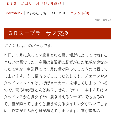
Ｚ３３
足回り
オリジナル商品
Permalink
by のだっち
at 17:10
コメント(0)
2025.03.20
ＧＲスープラ サス交換
こんにちは。のだっちです。
昨日、３月に入って２度目となる雪。場所によっては積もる
ぐらいの雪でした。今回は交通網に影響が出た地域が少なか
ったですが、車業界では３月に雪が降ってしまうのは困って
しまいます。もし積もってしまったとしても、チェーンやス
タッドレスタイヤは、ほぼメーカーに返却してしまっている
ので、売る物がほとんどありません。それに、本来３月はス
タッドレスから夏タイヤに履き替えるシーズンでもあるの
で、雪が降ってしまうと履き替えるタイミングがズレてしま
い、作業が混み合う日が増えてしまいます。雪が降るの