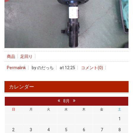
商品
足回り
Permalink
by のだっち
at 12:25
コメント(0)
カレンダー
«
»
8月
日
月
火
水
木
金
土
1
2
3
4
5
6
7
8