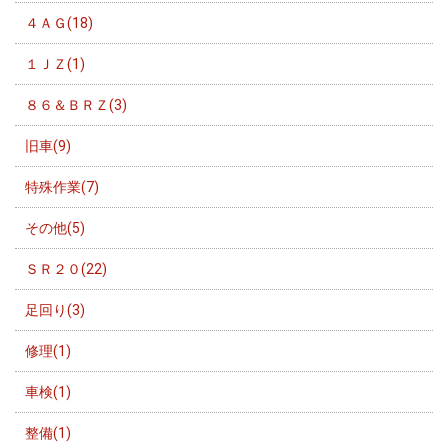
４ＡＧ(18)
１ＪＺ(1)
８６＆ＢＲＺ(3)
旧車(9)
特殊作業(7)
その他(5)
ＳＲ２０(22)
足回り(3)
修理(1)
車検(1)
整備(1)