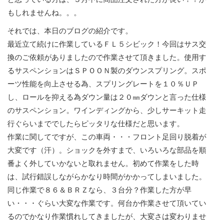
もしれませんね。。。
それでは、本日のブログの紹介です。
最近立て続けに作業しているＦＬ５シビック！今回はサス交
換のご依頼がありましたので作業させて頂きました。使用す
るサスペンションはＳＰＯＯＮ製のダウンスプリング。スポ
ーツ性能を向上させる為、スプリングレートを１０％ＵＰ
し、ロールを抑える為ダウン量は２０㎜ダウンと言った仕様
のサスペンション。ワインディングから、少しサーキット走
行ぐらいまででしたらピッタリな仕様だと思います。
作業に関してですが、この車両・・・フロント足回り脱着が
大変です（汗）。ショックを外すまで、いろいろな部品を順
番よく外していかないと取れません。初めて作業をした時
は、試行錯誤しながらかなり時間がかかってしまいました。
同じ作業で８６＆ＢＲＺなら、３台分？作業した方が早
い・・・ぐらい大変な作業です。何台か作業させて頂いてい
るのでかなり作業慣れしてきましたが、大変さは変わりませ