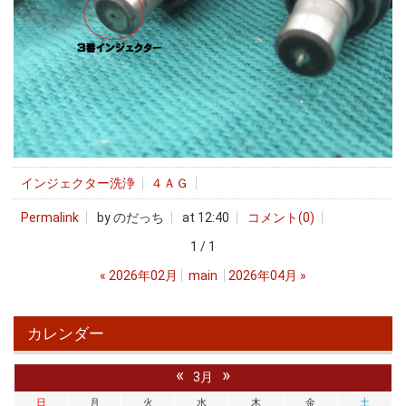
インジェクター洗浄
４ＡＧ
Permalink
by のだっち
at 12:40
コメント(0)
1 / 1
«
2026年02月
main
2026年04月
»
カレンダー
«
»
3月
日
月
火
水
木
金
土