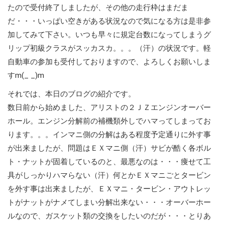
たので受付終了しましたが、その他の走行枠はまだま
だ・・・いっぱい空きがある状況なので気になる方は是非参
加してみて下さい。いつも早々に規定台数になってしまうグ
リップ初級クラスがスッカスカ。。。（汗）の状況です。軽
自動車の参加も受付しておりますので、よろしくお願いしま
すm(_ _)m
それでは、本日のブログの紹介です。
数日前から始めました、アリストの２ＪＺエンジンオーバー
ホール。エンジン分解前の補機類外しでハマってしまってお
ります。。。インマニ側の分解はある程度予定通りに外す事
が出来ましたが、問題はＥＸマニ側（汗）サビが酷く各ボル
ト・ナットが固着しているのと、最悪なのは・・・痩せて工
具がしっかりハマらない（汗）何とかＥＸマニごとタービン
を外す事は出来ましたが、ＥＸマニ・タービン・アウトレッ
トがナットがナメてしまい分解出来ない・・・オーバーホー
ルなので、ガスケット類の交換をしたいのだが・・・とりあ