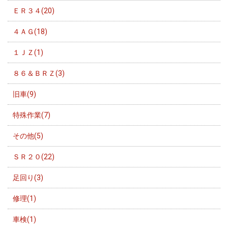
ＥＲ３４(20)
４ＡＧ(18)
１ＪＺ(1)
８６＆ＢＲＺ(3)
旧車(9)
特殊作業(7)
その他(5)
ＳＲ２０(22)
足回り(3)
修理(1)
車検(1)