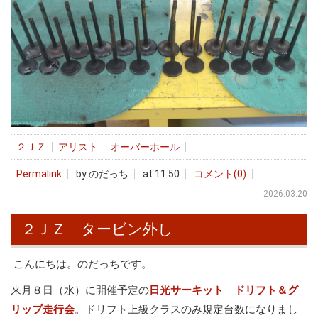
２ＪＺ
アリスト
オーバーホール
Permalink
by のだっち
at 11:50
コメント(0)
2026.03.20
２ＪＺ タービン外し
こんにちは。のだっちです。
来月８日（水）に開催予定の
日光サーキット ドリフト＆グ
リップ走行会
。ドリフト上級クラスのみ規定台数になりまし