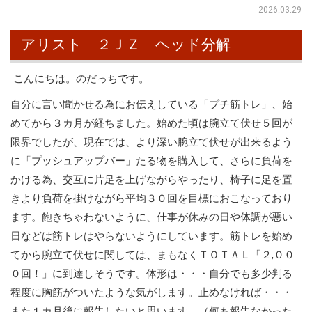
2026.03.29
アリスト ２ＪＺ ヘッド分解
こんにちは。のだっちです。
自分に言い聞かせる為にお伝えしている「プチ筋トレ」、始
めてから３カ月が経ちました。始めた頃は腕立て伏せ５回が
限界でしたが、現在では、より深い腕立て伏せが出来るよう
に「プッシュアップバー」たる物を購入して、さらに負荷を
かける為、交互に片足を上げながらやったり、椅子に足を置
きより負荷を掛けながら平均３０回を目標におこなっており
ます。飽きちゃわないように、仕事が休みの日や体調が悪い
日などは筋トレはやらないようにしています。筋トレを始め
てから腕立て伏せに関しては、まもなくＴＯＴＡＬ「２,００
０回！」に到達しそうです。体形は・・・自分でも多少判る
程度に胸筋がついたような気がします。止めなければ・・・
また１カ月後に報告したいと思います。（何も報告なかった