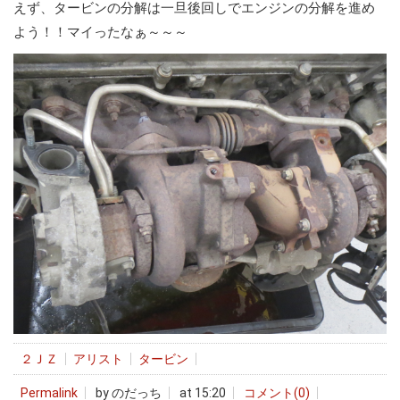
えず、タービンの分解は一旦後回しでエンジンの分解を進め
よう！！マイったなぁ～～～
２ＪＺ
アリスト
タービン
Permalink
by のだっち
at 15:20
コメント(0)