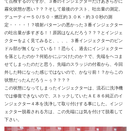
て点検するのですが、３番のインジェクターだけあきらかに
霧化状態が悪い？？？そして最後のテスト、吐出量の測定。
デューティー５０/５０・燃圧約３.０Ｋ・約３０秒の測
定・・・・！？噴射パターンの悪かった３番インジェクター
の吐出量が多すぎる！！原因はなんだろう？？？とインジェ
クターをよく見てみると、、、、３番インジェクターのピン
ドル部が無くなっている！！恐らく、過去にインジェクター
を落としたのか？何処かにぶつけたのか？で、先端をヘコま
せてしまったのだと思う。先端のスラッジの付着から、今回
外した時になった感じではないので、かなり前！？からこの
状態だったんだろう～ぅ？？？？
この状態になってしまったインジェクターは、流石に洗浄機
では修復できないので、ストックしていたＡＥ８６純正のイ
ンジェクター４本を洗浄して取り付けする事にした。インジ
ェクター脱着される方は、この先端には気を付けて脱着して
下さい。