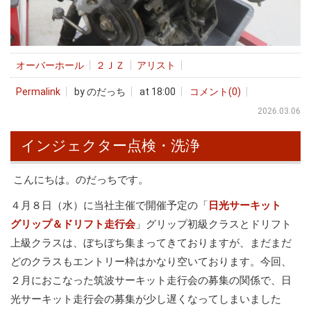
オーバーホール
２ＪＺ
アリスト
Permalink
by のだっち
at 18:00
コメント(0)
2026.03.06
インジェクター点検・洗浄
こんにちは。のだっちです。
４月８日（水）に当社主催で開催予定の「
日光サーキット
グリップ＆ドリフト走行会
」グリップ初級クラスとドリフト
上級クラスは、ぼちぼち集まってきておりますが、まだまだ
どのクラスもエントリー枠はかなり空いております。今回、
２月におこなった筑波サーキット走行会の募集の関係で、日
光サーキット走行会の募集が少し遅くなってしまいました