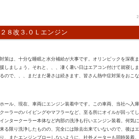
2
２８改３.０Ｌエンジン
対策は、十分な睡眠と水分補給が大事です。オリンピックを深夜
援しましょう。それと、、、凄く暑い日はエアコン付けて就寝し
るので、、、まだまだ暑さは続きます、皆さん熱中症対策をおこ
ホール、現在、車両にエンジン装着中です。この車両、当社へ入
クーラーのパイピングやマフラーなど、至る所にオイルが回って
インタークーラー本体など内部の洗浄も行いエンジン装着。何気
来る限り洗浄したものの、完全には除去出来ていないので、後は
り、またエンジンブローしないように、社外メーターも同時装着