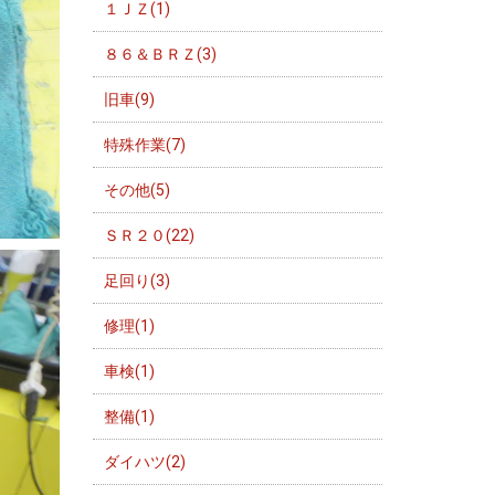
１ＪＺ(1)
８６＆ＢＲＺ(3)
旧車(9)
特殊作業(7)
その他(5)
ＳＲ２０(22)
足回り(3)
修理(1)
車検(1)
整備(1)
ダイハツ(2)