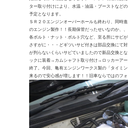
ター取り付けにより、水温・油温・ブーストなどの
予定となります。
ＳＲ２０エンジンオーバーホールも終わり、同時進
のエンジン製作！！長期保管だったせいなのか、、
各ボルト・ナット・ボルト穴など、至る所にサビが
さすがに・・・どギツいサビ付きは部品交換にて対
が判らないくらいサビていましたので新品交換とな
ックに装着→カムシャフト取り付け→ロッカーアー
終了。今回、亀有エンジンワークス製の「タイミン
来るので安心感が増します！！旧車ならではのフォ