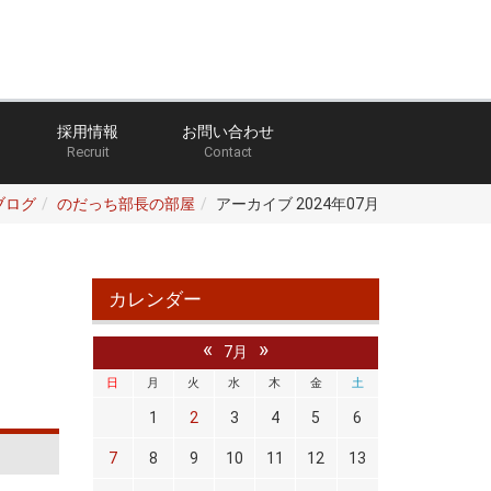
採用情報
お問い合わせ
Recruit
Contact
ブログ
のだっち部長の部屋
アーカイブ 2024年07月
カレンダー
«
»
7月
日
月
火
水
木
金
土
1
2
3
4
5
6
7
8
9
10
11
12
13