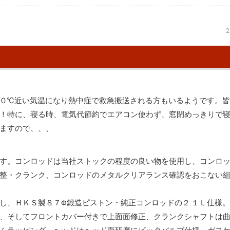
2
０℃近い気温になり熱中症で救急搬送される方もいるようです。
！特に、寝る時、電気代節約でエアコン使わず、窓閉めっきりで
ますので、、、
す。コンロッドは当社ストックの程度の良い物を使用し、コンロ
整・クランク、コンロッドのメタルクリアランス確認をおこない
し、ＨＫＳ製８７Φ鍛造ピストン・純正コンロッドの２.１Ｌ仕様
、そしてフロントカバー付きで上面面修正、クランクシャフトは