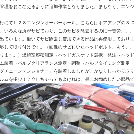
管理をおこなえるように追加作業となりました。まもなく、エン
行にてＬ２８エンジンオーバーホール。こちらはボアアップの３.
、いろんな所がサビており、このサビを除去するのに一苦労。。
出ています。磨いてサビ除去し使用できる部品は再使用しており
応して取り付けです。（画像のサビ付いたヘッドボルト、もう、
ります。）燃焼室容積測定→ヘッドガスケット選択・発注→ヘッ
ム装着→バルブクリアランス測定・調整→バルブタイミング測定
グチェーンテンショナー」を装着しましたが、かなりしっかり取
ルムを多少！？崩しちゃってもよけれは、是非お勧めしたい部品