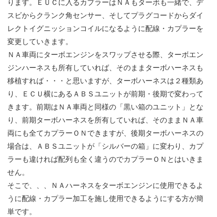
ります。ＥＵＣに入るカプラーはＮＡもターボも一緒で、デ
スビからクランク角センサー、そしてプラグコードからダイ
レクトイグニッションコイルになるように配線・カプラーを
変更していきます。
ＮＡ車両にターボエンジンをスワップさせる際、ターボエン
ジンハーネスも所有していれば、そのままターボハーネスも
移植すれば・・・と思いますが、ターボハーネスは２種類あ
り、ＥＣＵ横にあるＡＢＳユニットが前期・後期で変わって
きます。前期はＮＡ車両と同様の「黒い箱のユニット」とな
り、前期ターボハーネスを所有していれば、そのままＮＡ車
両にも全てカプラーＯＮできますが、後期ターボハーネスの
場合は、ＡＢＳユニットが「シルバーの箱」に変わり、カプ
ラーも違ければ配列も全く違うのでカプラーＯＮとはいきま
せん。
そこで、、、ＮＡハーネスをターボエンジンに使用できるよ
うに配線・カプラー加工を施し使用できるようにする方が簡
単です。