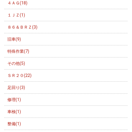
４ＡＧ(18)
１ＪＺ(1)
８６＆ＢＲＺ(3)
旧車(9)
特殊作業(7)
その他(5)
ＳＲ２０(22)
足回り(3)
修理(1)
車検(1)
整備(1)