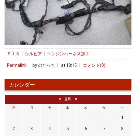
Ｓ１５
シルビア
エンジンハーネス加工
Permalink
by のだっち
at 18:15
コメント(0)
カレンダー
«
»
8月
日
月
火
水
木
金
土
1
2
3
4
5
6
7
8