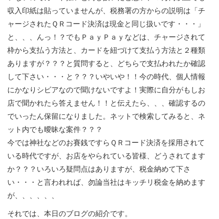
収入印紙は貼っていませんが、税務署の方からの説明は「チ
ャージされたＱＲコード決済は現金と同じ扱いです・・・」
と、、、んっ！？でもＰａｙＰａｙなどは、チャージされて
枠から支払う方法と、カードを紐づけて支払う方法と２種類
ありますが？？？と質問すると、どちらで支払われたか確認
して下さい・・・と？？？いやいや！！今の時代、個人情報
にかなりシビアなので聞けないですよ！実際に自分がもしお
店で聞かれたら答えません！！と伝えたら、、、確認するの
でいったん保留になりました。ネットで検索してみると、ネ
ット内でも曖昧な案件？？？
今では神社などのお賽銭ですらＱＲコード決済を採用されて
いる時代ですが、お店をやられている皆様、どうされてます
か？？？いろいろ疑問点はありますが、税金納めて下さ
い・・・と言われれば、勿論当社はキッチリ税金を納めます
が、、、、、、
それでは、本日のブログの紹介です。