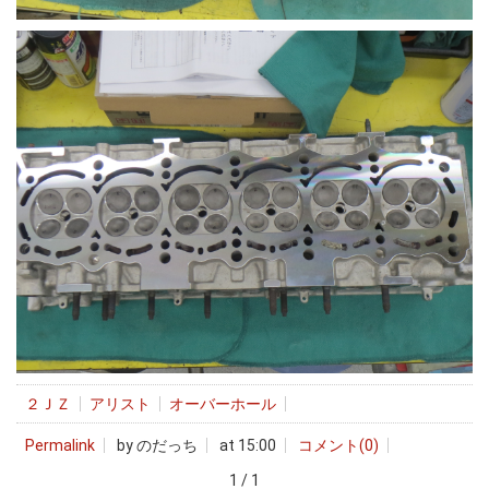
２ＪＺ
アリスト
オーバーホール
Permalink
by のだっち
at 15:00
コメント(0)
1 / 1