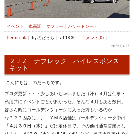
イベント
車高調
マフラー
バケットシート
Permalink
by のだっち
at 18:30
コメント(0)
2026.04.26
２ＪＺ ナプレック ハイレスポンス
キット
こんにちは。のだっちです。
ブログ更新・・・少しあいちゃいました（汗）４月は仕事・
私用共にイベントごとが多かった。そんな４月もあと数日。
皆さん既にゴールデンウィークに入った方もいるのか
な？？？因みに、、、ＹＭＳ店舗はゴールデンウィーク中は
「４月３０日（木）」
だけ定休日で、その他は通常営業とな
ります。
４/２９（水）
や
５/６（水）
など、通常水曜定休です