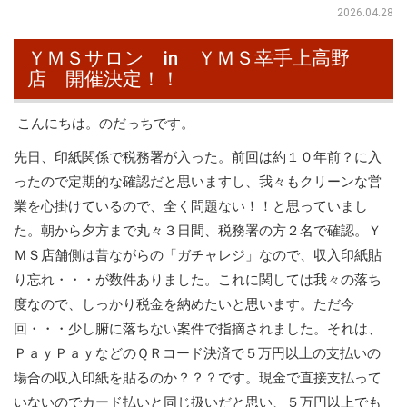
2026.04.28
ＹＭＳサロン in ＹＭＳ幸手上高野
店 開催決定！！
こんにちは。のだっちです。
先日、印紙関係で税務署が入った。前回は約１０年前？に入
ったので定期的な確認だと思いますし、我々もクリーンな営
業を心掛けているので、全く問題ない！！と思っていまし
た。朝から夕方まで丸々３日間、税務署の方２名で確認。Ｙ
ＭＳ店舗側は昔ながらの「ガチャレジ」なので、収入印紙貼
り忘れ・・・が数件ありました。これに関しては我々の落ち
度なので、しっかり税金を納めたいと思います。ただ今
回・・・少し腑に落ちない案件で指摘されました。それは、
ＰａｙＰａｙなどのＱＲコード決済で５万円以上の支払いの
場合の収入印紙を貼るのか？？？です。現金で直接支払って
いないのでカード払いと同じ扱いだと思い、５万円以上でも