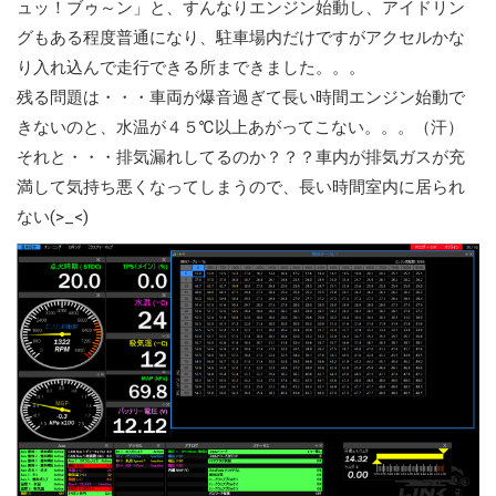
ュッ！ブゥ～ン」と、すんなりエンジン始動し、アイドリン
グもある程度普通になり、駐車場内だけですがアクセルかな
り入れ込んで走行できる所まできました。。。
残る問題は・・・車両が爆音過ぎて長い時間エンジン始動で
きないのと、水温が４５℃以上あがってこない。。。（汗）
それと・・・排気漏れしてるのか？？？車内が排気ガスが充
満して気持ち悪くなってしまうので、長い時間室内に居られ
ない(>_<)