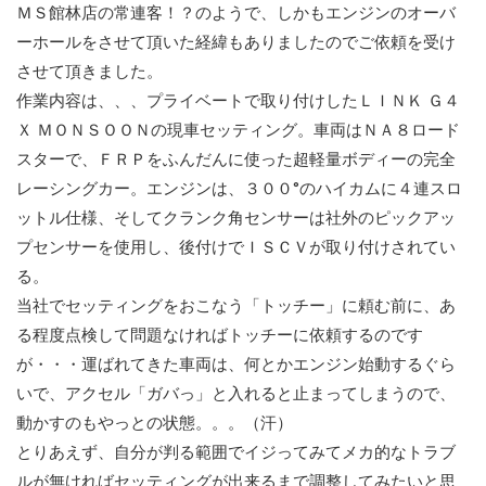
ＭＳ館林店の常連客！？のようで、しかもエンジンのオーバ
ーホールをさせて頂いた経緯もありましたのでご依頼を受け
させて頂きました。
作業内容は、、、プライベートで取り付けしたＬＩＮＫ Ｇ４
Ｘ ＭＯＮＳＯＯＮの現車セッティング。車両はＮＡ８ロード
スターで、ＦＲＰをふんだんに使った超軽量ボディーの完全
レーシングカー。エンジンは、３００°のハイカムに４連スロ
ットル仕様、そしてクランク角センサーは社外のピックアッ
プセンサーを使用し、後付けでＩＳＣＶが取り付けされてい
る。
当社でセッティングをおこなう「トッチー」に頼む前に、あ
る程度点検して問題なければトッチーに依頼するのです
が・・・運ばれてきた車両は、何とかエンジン始動するぐら
いで、アクセル「ガバっ」と入れると止まってしまうので、
動かすのもやっとの状態。。。（汗）
とりあえず、自分が判る範囲でイジってみてメカ的なトラブ
ルが無ければセッティングが出来るまで調整してみたいと思