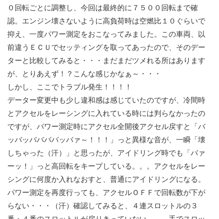
０回転ごとに調整し、今回は最終的に７５００回転まで確
認。エンジン壊さないように高負荷時は空燃比１０ぐらいで
抑え、一度パワー測定をおこなってみました。この車両、以
前違うＥＣＵでセッティングを取ってあったので、そのデー
ターと比較してみると・・・まだまだツメれる所はあります
が、とりあえず！？こんな感じかなぁ～・・・
しかし、ここでトラブル発生！！！！
データー変更中も少し違和感は感じていたのですが、冷間時
とアクセルをレーシングに入れている時には判らなかったの
ですが、パワー測定時にアクセル全開後アクセル戻すと「バ
ッバッババババッバァ～！！！」っと異様な音が、一瞬「壊
しちゃった（汗）」と思ったが、アイドリング時でも「バァ
ーッ！」っと高回転をキープしている。。。アクセルをレー
シングに何度か入れなおすと、普通にアイドリングになる。
パワー測定を再度行っても、アクセルＯＦＦで回転数が下が
らない・・・（汗）確認してみると、４連スロットルの３