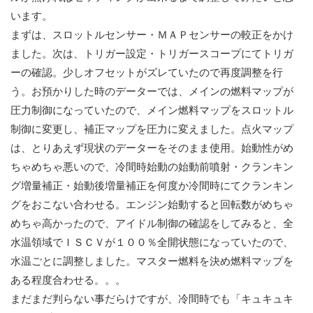
います。
まずは、スロットルセンサー・ＭＡＰセンサーの較正をかけ
ました。次は、トリガー設定・トリガースコープにてトリガ
ーの確認。少しオフセットがズレていたので再度調整を行
う。お預かりした時のデーターでは、メインの燃料マップが
圧力制御になっていたので、メイン燃料マップをスロットル
制御に変更し、補正マップを圧力に変えました。点火マップ
は、とりあえず現状のデーターをそのまま使用。始動性がめ
ちゃめちゃ悪いので、冷間時始動の始動前噴射・クランキン
グ増量補正・始動後増量補正を何度か冷間時にてクランキン
グをおこない合わせる。エンジン始動すると回転数がめちゃ
めちゃ高かったので、アイドル制御の確認をしてみると、全
水温領域でＩＳＣＶが１００％全開状態になっていたので、
水温ごとに調整しました。マスター燃料を決め燃料マップを
ある程度合わせる。。。
まだまだ判らない事だらけですが、冷間時でも「キュキュキ