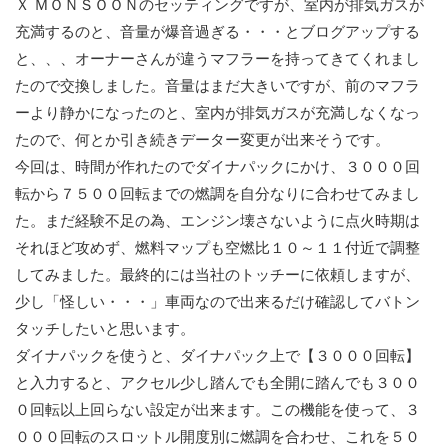
Ｘ ＭＯＮＳＯＯＮのセッティングですが、室内が排気ガスが
充満するのと、音量が爆音過ぎる・・・とブログアップする
と、、、オーナーさんが違うマフラーを持ってきてくれまし
たので交換しました。音量はまだ大きいですが、前のマフラ
ーより静かになったのと、室内が排気ガスが充満しなくなっ
たので、何とか引き続きデーター変更が出来そうです。
今回は、時間が作れたのでダイナパックにかけ、３０００回
転から７５００回転までの燃調を自分なりに合わせてみまし
た。まだ経験不足の為、エンジン壊さないように点火時期は
それほど攻めず、燃料マップも空燃比１０～１１付近で調整
してみました。最終的には当社のトッチーに依頼しますが、
少し「怪しい・・・」車両なので出来るだけ確認してバトン
タッチしたいと思います。
ダイナパックを使うと、ダイナパック上で【３０００回転】
と入力すると、アクセル少し踏んでも全開に踏んでも３００
０回転以上回らない設定が出来ます。この機能を使って、３
０００回転のスロットル開度別に燃調を合わせ、これを５０