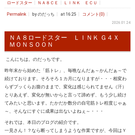
ロードスター
ＮＡ８ＣＥ
ＬＩＮＫ ＥＣＵ
Permalink
by のだっち
at 16:25
コメント(0)
2026.01.24
ＮＡ８ロードスター ＬＩＮＫ Ｇ４Ｘ
ＭＯＮＳＯＯＮ
こんにちは。のだっちです。
昨年末から始めた「筋トレ」、毎晩なんだぁ～かんだぁ～で
続けております。そろそろ１カ月になりますが・・・相変わ
らずプッくらお腹のままで、変化は感じられてません（汗）
とりあえず、変化が無いからと言って諦めず、もう少し続け
てみたいと思います。たかだか数分の自宅筋トレ程度じゃぁ
～、そんなにすぐに成果は出ないよねぇ～・・・
それでは、本日のブログの紹介です。
一見さん！？なら断ってしまうような作業ですが、今回はＹ