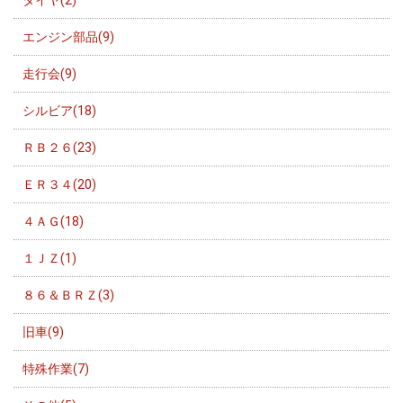
エンジン部品(9)
走行会(9)
シルビア(18)
ＲＢ２６(23)
ＥＲ３４(20)
４ＡＧ(18)
１ＪＺ(1)
８６＆ＢＲＺ(3)
旧車(9)
特殊作業(7)