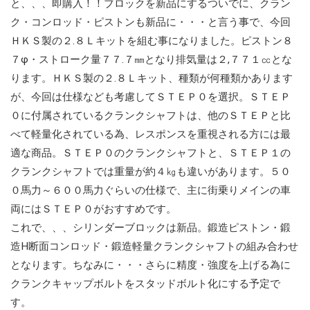
と、、、即購入！！ブロックを新品にするついでに、クラン
ク・コンロッド・ピストンも新品に・・・と言う事で、今回
ＨＫＳ製の２.８Ｌキットを組む事になりました。ピストン８
７φ・ストローク量７７.７㎜となり排気量は２,７７１㏄とな
ります。ＨＫＳ製の２.８Ｌキット、種類が何種類かあります
が、今回は仕様なども考慮してＳＴＥＰ０を選択。ＳＴＥＰ
０に付属されているクランクシャフトは、他のＳＴＥＰと比
べて軽量化されている為、レスポンスを重視される方には最
適な商品。ＳＴＥＰ０のクランクシャフトと、ＳＴＥＰ１の
クランクシャフトでは重量が約４㎏も違いがあります。５０
０馬力～６００馬力ぐらいの仕様で、主に街乗りメインの車
両にはＳＴＥＰ０がおすすめです。
これで、、、シリンダーブロックは新品。鍛造ピストン・鍛
造H断面コンロッド・鍛造軽量クランクシャフトの組み合わせ
となります。ちなみに・・・さらに精度・強度を上げる為に
クランクキャップボルトをスタッドボルト化にする予定で
す。