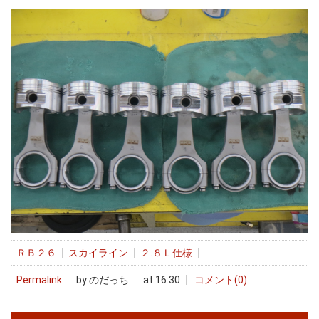
ＲＢ２６
スカイライン
２.８Ｌ仕様
Permalink
by のだっち
at 16:30
コメント(0)