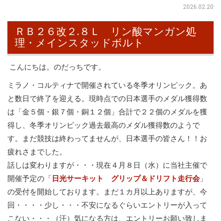
2026.02.20
ＲＢ２６改２.８Ｌ リン酸マンガン処
理・メインスタッドボルト
こんにちは。のだっちです。
ミラノ・コルティナで開催されている冬季オリンピック。あ
と数日で終了を迎える。現時点での日本選手のメダル獲得数
は「金５個・銀７個・銅１２個」合計で２２個のメダルを獲
得し、冬季オリンピック過去最高のメダル獲得数のようで
す。まだ競技は終わってませんが、日本選手の皆さん！！お
疲れさまでした。
話しは変わりますが・・・現在４月８日（水）に当社主催で
開催予定の「
日光サーキット グリップ＆ドリフト走行会
」
の受付を開始しております。まだ１カ月以上ありますが、今
回・・・・少し・・・不安になるぐらいエントリーが入って
こない・・・（汗）気になる方は、エントリーお願い致しま