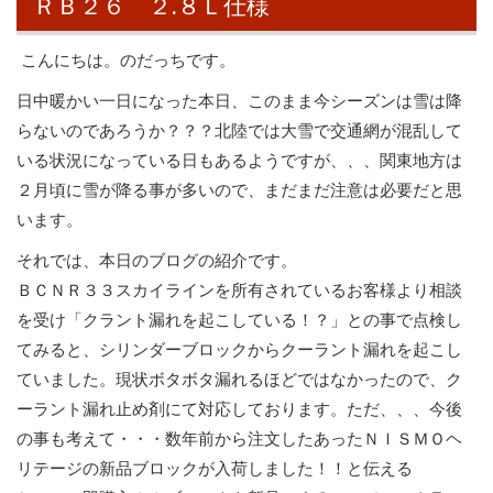
ＲＢ２６ ２.８Ｌ仕様
こんにちは。のだっちです。
日中暖かい一日になった本日、このまま今シーズンは雪は降
らないのであろうか？？？北陸では大雪で交通網が混乱して
いる状況になっている日もあるようですが、、、関東地方は
２月頃に雪が降る事が多いので、まだまだ注意は必要だと思
います。
それでは、本日のブログの紹介です。
ＢＣＮＲ３３スカイラインを所有されているお客様より相談
を受け「クラント漏れを起こしている！？」との事で点検し
てみると、シリンダーブロックからクーラント漏れを起こし
ていました。現状ボタボタ漏れるほどではなかったので、ク
ーラント漏れ止め剤にて対応しております。ただ、、、今後
の事も考えて・・・数年前から注文したあったＮＩＳＭＯヘ
リテージの新品ブロックが入荷しました！！と伝える