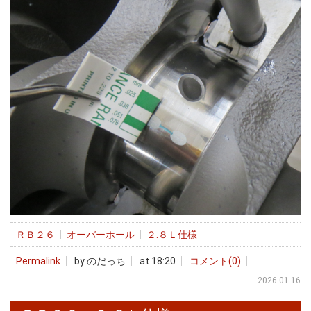
ＲＢ２６
オーバーホール
２.８Ｌ仕様
Permalink
by のだっち
at 18:20
コメント(0)
2026.01.16