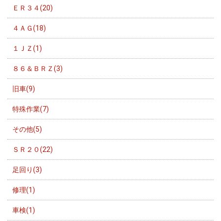
ＥＲ３４(20)
４ＡＧ(18)
１ＪＺ(1)
８６＆ＢＲＺ(3)
旧車(9)
特殊作業(7)
その他(5)
ＳＲ２０(22)
足回り(3)
修理(1)
車検(1)