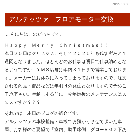
2025.12.25
アルテッツァ ブロアモーター交換
こんにちは。のだっちです。
Ｈａｐｐｙ Ｍｅｒｒｙ Ｃｈｒｉｓｔｍａｓ！！
本日２５日はクリスマス。そして２０２５年も残す所あと１
週間となりました。ほとんどのお仕事は明日で仕事納めとな
るようですが、ＹＭＳ店舗は年内３１日まで営業しておりま
す。メーカーはお休みに入ってしまっておりますので、注文
される商品・部品などは年明けの発注となりますので予めご
了承下さい。年越しする前に、今年最後のメンテナンスは大
丈夫ですか？？？
それでは、本日のブログの紹介です。
アルテッツァの車検整備・車検でお預かりさせて頂いた車
両、お客様のご要望で「室内、助手席側、グローＢＯＸ下あ