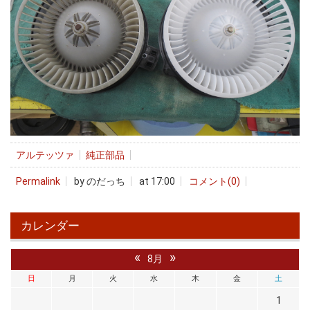
アルテッツァ
純正部品
Permalink
by のだっち
at 17:00
コメント(0)
カレンダー
«
»
8月
日
月
火
水
木
金
土
1