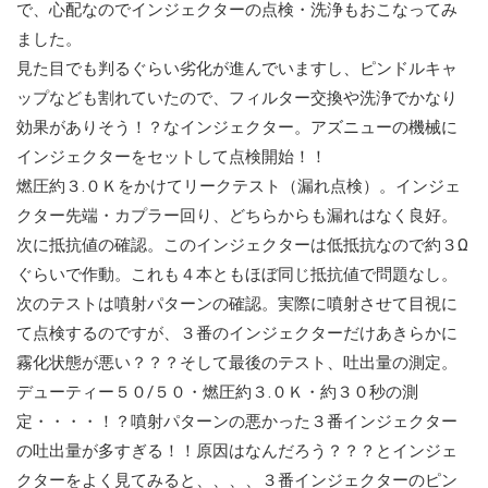
で、心配なのでインジェクターの点検・洗浄もおこなってみ
ました。
見た目でも判るぐらい劣化が進んでいますし、ピンドルキャ
ップなども割れていたので、フィルター交換や洗浄でかなり
効果がありそう！？なインジェクター。アズニューの機械に
インジェクターをセットして点検開始！！
燃圧約３.０Ｋをかけてリークテスト（漏れ点検）。インジェ
クター先端・カプラー回り、どちらからも漏れはなく良好。
次に抵抗値の確認。このインジェクターは低抵抗なので約３Ω
ぐらいで作動。これも４本ともほぼ同じ抵抗値で問題なし。
次のテストは噴射パターンの確認。実際に噴射させて目視に
て点検するのですが、３番のインジェクターだけあきらかに
霧化状態が悪い？？？そして最後のテスト、吐出量の測定。
デューティー５０/５０・燃圧約３.０Ｋ・約３０秒の測
定・・・・！？噴射パターンの悪かった３番インジェクター
の吐出量が多すぎる！！原因はなんだろう？？？とインジェ
クターをよく見てみると、、、、３番インジェクターのピン