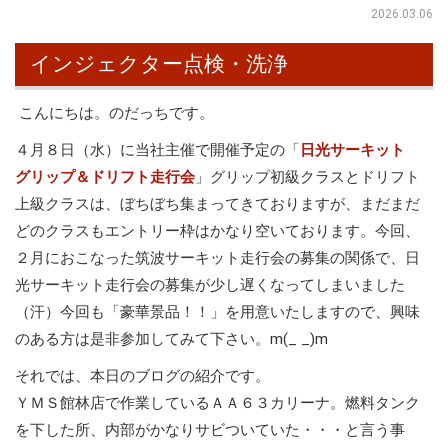
2026.03.06
インジェクター点検・洗浄
こんにちは。のだっちです。
４月８日（水）に当社主催で開催予定の「
日光サーキット
グリップ＆ドリフト走行会
」グリップ初級クラスとドリフト
上級クラスは、ぼちぼち集まってきておりますが、まだまだ
どのクラスもエントリー枠はかなり空いております。今回、
２月におこなった筑波サーキット走行会の募集の関係で、日
光サーキット走行会の募集が少し遅くなってしまいました
（汗）今回も「豪華景品！！」を用意いたしますので、興味
のある方は是非参加してみて下さい。m(_ _)m
それでは、本日のブログの紹介です。
ＹＭＳ館林店で作業しているＡＡ６３カリーナ。燃料タンク
を下した所、内部がかなりサビついていた・・・と言う事