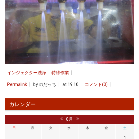
インジェクター洗浄
特殊作業
Permalink
by のだっち
at 19:10
コメント(0)
カレンダー
«
»
8月
日
月
火
水
木
金
土
1