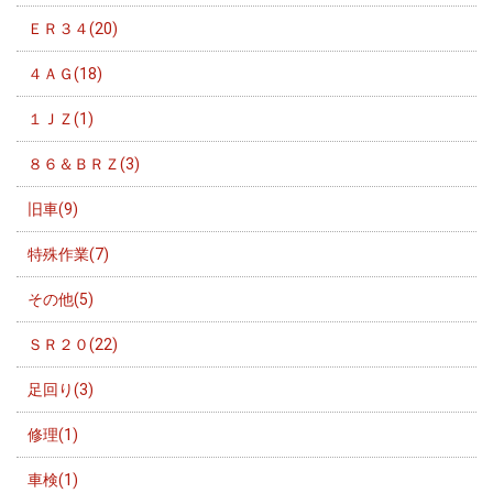
ＥＲ３４(20)
４ＡＧ(18)
１ＪＺ(1)
８６＆ＢＲＺ(3)
旧車(9)
特殊作業(7)
その他(5)
ＳＲ２０(22)
足回り(3)
修理(1)
車検(1)